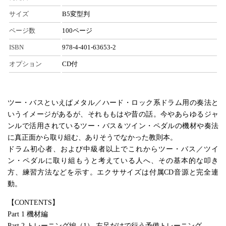
サイズ
B5変型判
ページ数
100ページ
ISBN
978-4-401-63653-2
オプション
CD付
ツー・バスといえばメタル／ハード・ロック系ドラム用の奏法と
いうイメージがあるが、それももはや昔の話。今やあらゆるジャ
ンルで活用されているツー・バス＆ツイン・ペダルの機材や奏法
に真正面から取り組む、ありそうでなかった教則本。
ドラム初心者、および中級者以上でこれからツー・バス／ツイ
ン・ペダルに取り組もうと考えている人へ、その基本的な叩き
方、練習方法などを示す。エクササイズは付属CD音源と完全連
動。
【CONTENTS】
Part 1 機材編
Part 2 トレーニング編（1） 左足だけで行う予備トレーニング