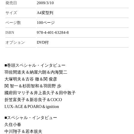
発売日
2009/3/10
サイズ
A4変型判
ページ数
100ページ
ISBN
978-4-401-63284-8
オプション
DVD付
■巻頭スペシャル・インタビュー
羽佐間道夫＆納屋六朗＆内海賢二
大塚明夫＆古谷 徹＆関 俊彦
関 智一＆杉田智和＆羽田野 歩
國府田マリ子＆井上喜久子＆田中敦子
折笠富美子＆新谷良子＆COCO
LUX-AGE＆POARO＆ignition
■スペシャル・インタビュー
久住小春
中川翔子＆若本規夫