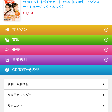
VOICHA！［ボイチャ！］ Vol.5（DVD付）〈シンコ
ー・ミュージック・ムック〉
¥ 1,760
マガジン
書籍
楽譜
音楽教則
CD/DVD/
その他
新刊・既刊情報
発売日カレンダー
リクエスト