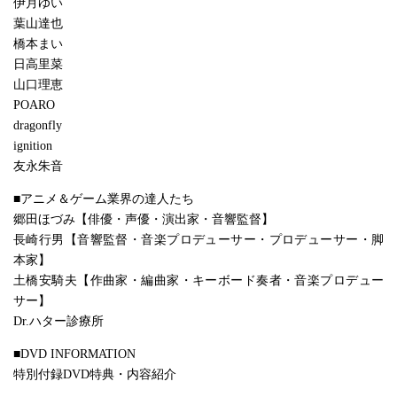
伊月ゆい
葉山達也
橋本まい
日高里菜
山口理恵
POARO
dragonfly
ignition
友永朱音
■アニメ＆ゲーム業界の達人たち
郷田ほづみ【俳優・声優・演出家・音響監督】
長崎行男【音響監督・音楽プロデューサー・プロデューサー・脚
本家】
土橋安騎夫【作曲家・編曲家・キーボード奏者・音楽プロデュー
サー】
Dr.ハター診療所
■DVD INFORMATION
特別付録DVD特典・内容紹介