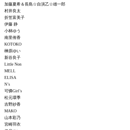
加藤夏希＆長島☆自演乙☆雄一郎
村井良太
折笠富美子
伊藤 静
小林ゆう
南里侑香
KOTOKO
榊原ゆい
新谷良子
Little Non
MELL
ELISA
N’s
可憐Girl’s
松元環季
吉野紗香
MAKO
山本彩乃
宮崎羽衣