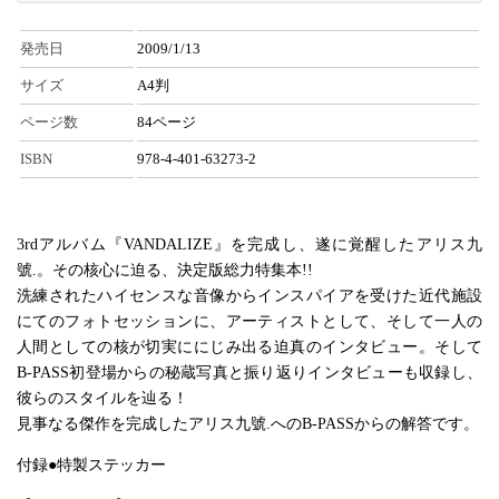
発売日
2009/1/13
サイズ
A4判
ページ数
84ページ
ISBN
978-4-401-63273-2
3rdアルバム『VANDALIZE』を完成し、遂に覚醒したアリス九
號.。その核心に迫る、決定版総力特集本!!
洗練されたハイセンスな音像からインスパイアを受けた近代施設
にてのフォトセッションに、アーティストとして、そして一人の
人間としての核が切実ににじみ出る迫真のインタビュー。そして
B-PASS初登場からの秘蔵写真と振り返りインタビューも収録し、
彼らのスタイルを辿る！
見事なる傑作を完成したアリス九號.へのB-PASSからの解答です。
付録●特製ステッカー