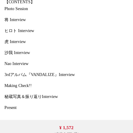
【CONTENTS】
Photo Session
将 Interview
ヒロト Interview
虎 Interview
沙我 Interview
Nao Interview
3rdアルバム『VANDALIZE』Interview
Making Check!!
秘蔵写真＆振り返りInterview
Present
¥ 1,572