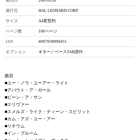
発売日
2003/6/20
発行元
HAL LEONARD CORP.
サイズ
A4変型判
ページ数
160ページ
JAN
4997938999451
オプション
ギター／ベースTAB譜付
曲目
■ユー・ノウ・ユーアー・ライト
■アバウト・ア・ガール
■ビーン・ア・サン
■スリヴァー
■スメルズ・ライク・ティーン・スピリット
■カム・アズ・ユー・アー
■リチウム
■イン・ブルーム