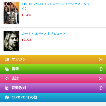
THE DIG No.44〈シンコー・ミュージック・ムッ
ク〉
¥ 1,540
カート・コバーン トリビュート
¥ 3,738
マガジン
書籍
楽譜
音楽教則
CD/DVD/
その他