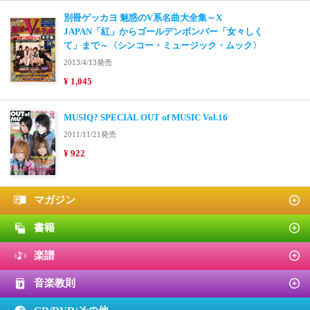
別冊ゲッカヨ 魅惑のV系名曲大全集～X
JAPAN「紅」からゴールデンボンバー「女々しく
て」まで～〈シンコー・ミュージック・ムック〉
2013/4/13発売
¥ 1,045
MUSIQ? SPECIAL OUT of MUSIC Vol.16
2011/11/21発売
¥ 922
マガジン
書籍
楽譜
音楽教則