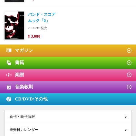
バンド・スコア
ムック「6」
2006/9/9発売
¥ 3,080
マガジン
書籍
楽譜
音楽教則
CD/DVD/
その他
新刊・既刊情報
発売日カレンダー