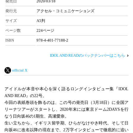
発売日
2020/03/18
発行元
アクセル・コミュニケーションズ
サイズ
A5判
ページ数
224ページ
ISBN
978-4-401-77188-2
IDOL AND READのバックナンバーはこちら
official X
アイドルが本音や本心を深く語るロングインタビュー集『IDOL
AND READ』の22号。
今回の表紙巻頭を飾るのは、この号の発売日（3月18日）に全国ア
リーナツアーがスタートし、2020年末には東京ドーム2DAYSを行
なう日向坂46の1期生、高瀬愛奈。
生い立ちから、イギリス留学期、ひらがなけやき時代、そして日
向坂46に改名以降の現在まで、2万字インタビューで徹底的に追い