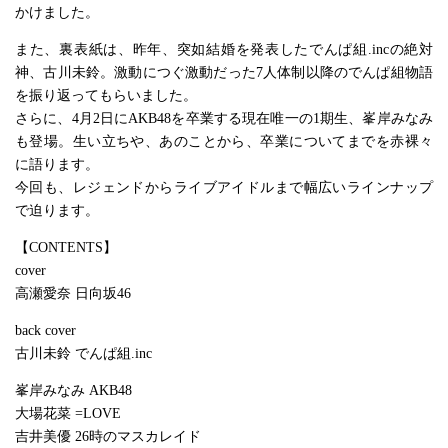
かけました。
また、裏表紙は、昨年、突如結婚を発表したでんぱ組.incの絶対
神、古川未鈴。激動につぐ激動だった7人体制以降のでんぱ組物語
を振り返ってもらいました。
さらに、4月2日にAKB48を卒業する現在唯一の1期生、峯岸みなみ
も登場。生い立ちや、あのことから、卒業についてまでを赤裸々
に語ります。
今回も、レジェンドからライブアイドルまで幅広いラインナップ
で迫ります。
【CONTENTS】
cover
高瀬愛奈 日向坂46
back cover
古川未鈴 でんぱ組.inc
峯岸みなみ AKB48
大場花菜 =LOVE
吉井美優 26時のマスカレイド