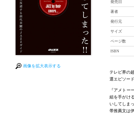
発売日
著者
発行元
サイズ
ページ数
ISBN
画像を拡大表示する
テレビ界の超
選エピソー
『アメトー
組を手がけ
いしてしま
帯推薦文は