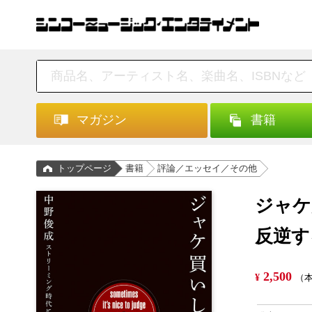
マガジン
書籍
トップページ
書籍
評論／エッセイ／その他
ジャケ
反逆す
2,500
¥
（本