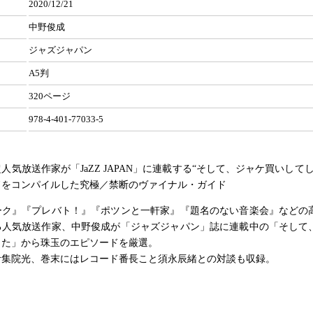
2020/12/21
中野俊成
ジャズジャパン
A5判
320ページ
978-4-401-77033-5
人気放送作家が「JaZZ JAPAN」に連載する“そして、ジャケ買いして
ドをコンパイルした究極／禁断のヴァイナル・ガイド
ーク』『プレバト！』『ポツンと一軒家』『題名のない音楽会』などの
る人気放送作家、中野俊成が「ジャズジャパン」誌に連載中の「そして
った」から珠玉のエピソードを厳選。
伊集院光、巻末にはレコード番長こと須永辰緒との対談も収録。