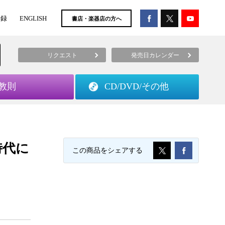
登録
ENGLISH
書店・楽器店の方へ
リクエスト
発売日カレンダー
教則
CD/DVD/
その他
時代に
この商品をシェアする