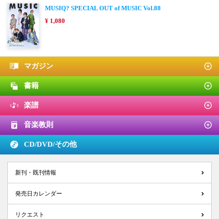
MUSIQ? SPECIAL OUT of MUSIC Vol.88
¥ 1,080
マガジン
書籍
楽譜
音楽教則
CD/DVD/
その他
新刊・既刊情報
発売日カレンダー
リクエスト