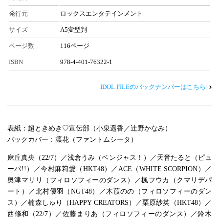
発行元
ロックスエンタテインメント
サイズ
A5変型判
ページ数
116ページ
ISBN
978-4-401-76322-1
IDOL FILEのバックナンバーはこちら
表紙：超ときめき♡宣伝部（小泉遥香／辻野かなみ）
バックカバー：凛花（ファントムシータ）
麻丘真央（22/7）／浅倉うみ（ベンジャス！）／天音たると（ピュ
ーパ!!）／今村麻莉愛（HKT48）／ACE（WHITE SCORPION）／
奥津マリリ（フィロソフィーのダンス）／楓フウカ（クマリデパ
ート）／北村優羽（NGT48）／木葭のの（フィロソフィーのダン
ス）／楠森しゅり（HAPPY CREATORS）／栗原紗英（HKT48）／
西條和（22/7）／佐藤まりあ（フィロソフィーのダンス）／鈴木