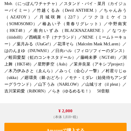
Mob.（にっぽんワチャチャ）／スタンド・バイ・菜月（カイジュ
ーバイミー）／竹越くるみ（Devil ANTHEM.）／ちゃんみう
（AZATOY）／月城咲舞（22/7）／ツクヨミケイコ
（SOMOSOMO）／椿あい子（青春リグレット）／中野南実
（HKT48）／南向いずみ（BLACKNAZARENE）／なつか
（iiiidolll）／西嶋菜々子（ナナランド）／NENE（ミームトーキョ
ー）／葉月みる（UtaGe!）／花澤そら（Malcolm Mask McLaren）／
はのんまゆ（INUWASI）／日向ハル（フィロソフィーのダンス）
／蛭田愛梨（虹のコンキスタドール）／藤崎未夢（NGT48）／渕
上舞（HKT48）／星野夢空（Asls）／茉井良菜（アキシブproject）
／木乃伊みさと（ゑんら）／みっく（会心ノ一撃）／村星りじゅ
（ukka）／廻環美（棘-おどろ-）／モナ・ミダレ（始発待ちアンダ
ーグラウンド）／山下うみ（NARLOW）／山城リオ（il pleut）／
吉川茉莉愛（RiBORN）／らき（ゆるめるモ！） 50音順
¥ 2,000
（本体 1,818+税）
Amazonで購入する