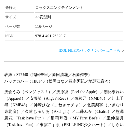
発行元
ロックスエンタテインメント
サイズ
A5変型判
ページ数
116ページ
ISBN
978-4-401-76320-7
IDOL FILEのバックナンバーはこちら
表紙：STU48（福田朱里／原田清花／石原侑奈）
バックカバー：HKT48（松岡はな／豊永阿紀／地頭江音々）
浅倉うみ（ベンジャス！）／浅原凜（Peel the Apple）／朝比奈れい
（Appare!）／安藤笑（Ange☆Reve）／泉綾乃（NMB48）／川上千
尋（NMB48）／神崎ひな（まねきケチャ）／北美梨寧（いぎなり
東北産）／久遠じゅりあ（Axelight）／工藤みか（Chalca）／熊澤
風花（Task have Fun）／郡司芹香（MY First Bae’s）／里仲菜月
（Task have Fun）／東雲こずゑ（BELLRING少女ハート）／しらい