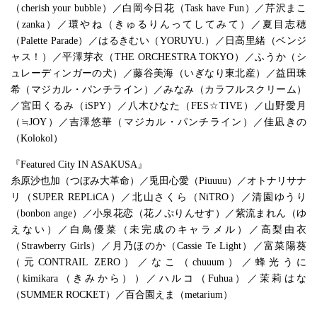
（cherish your bubble）／白岡今日花（Task have Fun）／芹沢まこ
（zanka）／環やね（きゅるりんってしてみて）／夏目志穂
（Palette Parade）／はるきむい（YORUYU.）／日高里緒（ベンジ
ャス！）／平澤芽衣（THE ORCHESTRA TOKYO）／ふうか（シ
ュレーディンガーの犬）／藤谷美海（いぎなり東北産）／益田珠
希（マジカル・パンチライン）／みなみ（カラフルスクリーム）
／宮田くるみ（iSPY）／八木ひなた（FES☆TIVE）／山野愛月
（≒JOY）／吉澤悠華（マジカル・パンチライン）／佳凪きの
（Kolokol）
『Featured City IN ASAKUSA』
糸原沙也加（つぼみ大革命）／兎田心愛（Piuuuu）／オトナリサナ
リ（SUPER REPLiCA）／北山さくら（NiTRO）／清園ゆうり
（bonbon ange）／小泉花恋（花ノぷりんせす）／紫流まれん（ゆ
えない）／白鳥優菜（未完成のキャラメル）／高梨由衣
（Strawberry Girls）／月乃ほのか（Cassie Te Light）／富菜陽葵
（元CONTRAIL ZERO）／なこ（chuuum）／蜂光うに
（kimikara（きみから））／ハルコ（Fuhua）／茉莉はな
（SUMMER ROCKET）／百合園えま（metarium）