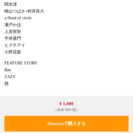
関水渚
崎山つばさ×村井良大
a flood of circle
瀬戸かほ
上原実矩
平井亜門
ヒグチアイ
小野花梨
FEATURE STORY
Ran
ZAZY
髭
¥ 1,000
（本体 909+税）
Amazonで購入する