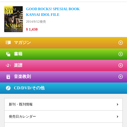
GOOD ROCKS! SPESIAL BOOK
KANSAI IDOL FILE
2014/9/12発売
¥ 1,430
マガジン
書籍
楽譜
音楽教則
CD/DVD/
その他
新刊・既刊情報
発売日カレンダー