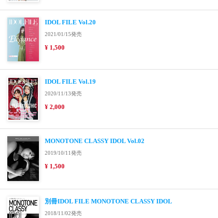
IDOL FILE Vol.20
2021/01/15発売
¥ 1,500
IDOL FILE Vol.19
2020/11/13発売
¥ 2,000
MONOTONE CLASSY IDOL Vol.02
2019/10/11発売
¥ 1,500
別冊IDOL FILE MONOTONE CLASSY IDOL
2018/11/02発売