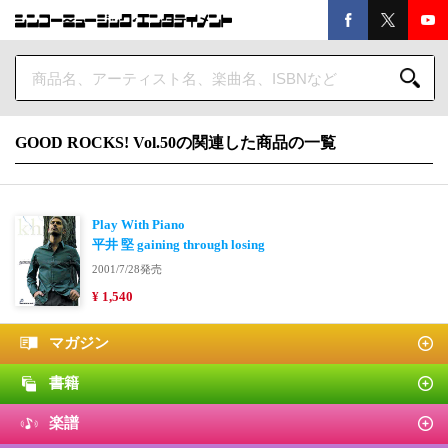
GOOD ROCKS! Vol.50の関連した商品の一覧
Play With Piano
平井 堅 gaining through losing
2001/7/28発売
¥ 1,540
マガジン
書籍
楽譜