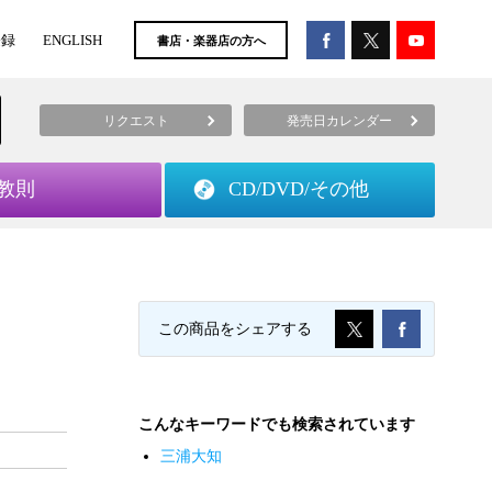
登録
ENGLISH
書店・楽器店の方へ
リクエスト
発売日カレンダー
教則
CD/DVD/
その他
この商品をシェアする
こんなキーワードでも検索されています
三浦大知