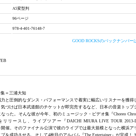
A5変型判
96ページ
978-4-401-76148-7
GOOD ROCKSのバックナンバ
 WEB
特集＝三浦大知
唱力と圧倒的なダンス・パフォーマンスで着実に幅広いリスナーを獲得
。気づけば日本武道館のチケットが即完売するなど、日本の音楽トップ
った。そんな彼が今年、初のミュージック・ビデオ集『Choreo Chronicle
s』をリリースし、ライブツアー『DAICHI MIURA LIVE TOUR 2013-Door
n-』を開催。そのファイナル公演で彼のライブでは最大規模となった横浜ア
を成功させる。そして4枚目のアルバム『The Entertainer』が完成！