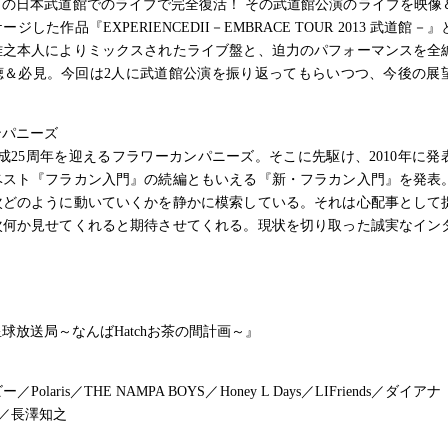
月3日の日本武道館でのライブで完全復活！ その武道館公演のライブを映像
ジした作品『EXPERIENCEDII－EMBRACE TOUR 2013 武道館－
雅之本人によりミックスされたライブ盤と、迫力のパフォーマンスを全
聴＆必見。今回は2人に武道館公演を振り返ってもらいつつ、今後の展
ンパニーズ
成25周年を迎えるフラワーカンパニーズ。そこに先駆け、2010年に発
ベスト『フラカン入門』の続編ともいえる『新・フラカン入門』を発表
次どのように動いていくかを静かに模索している。それは心配事として
次何か見せてくれると期待させてくれる。現状を切り取った誠実なイン
球放送局～なんばHatchお茶の間計画～』
Polaris／THE NAMPA BOYS／Honey L Days／LIFriends／ダイ
ats／長澤知之