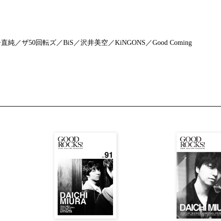
純／ザ50回転ズ／BiS／沢井美空／KiNGONS／Good Coming