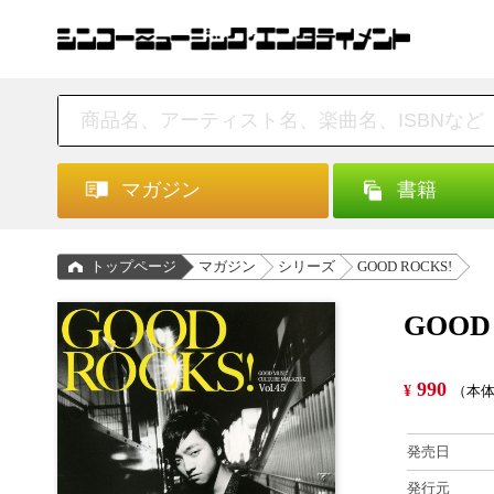
マガジン
書籍
トップページ
マガジン
シリーズ
GOOD ROCKS!
GOOD 
990
¥
（本体
発売日
発行元