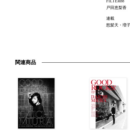
FILTER88
戸田恵梨香
連載
怒髪天・増子直
関連商品