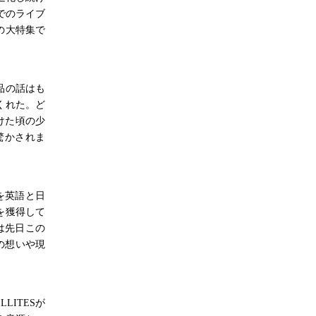
でのライブ
の大特集で
作品の話はも
くれた。ど
けた頃の少
驚かされま
を英語と日
を獲得して
は先日この
への想いや現
LITESが