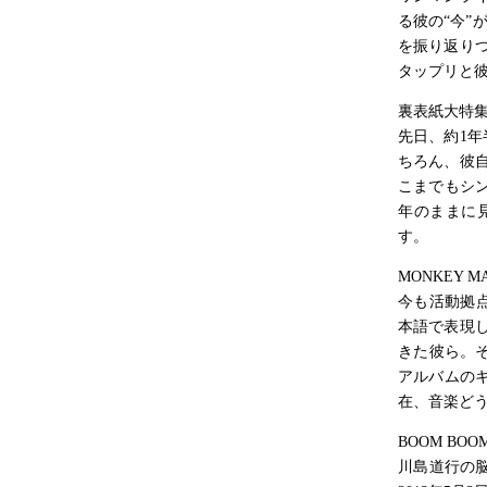
る彼の“今”
を振り返り
タップリと
裏表紙大特集
先日、約1年
ちろん、彼
こまでもシ
年のままに
す。
MONKEY MA
今も活動拠点
本語で表現
きた彼ら。
アルバムのキ
在、音楽ど
BOOM BOOM
川島道行の脳