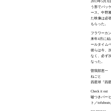
2013年5
う形でパッケー
ース。中野
た映像は必
もらった。
フラワーカ
来年4月に結
ールタイム
彼らは今、
なく、必ず
なった。
曽我部恵一
ねごと
四星球『四星
Check it out
嘘つきバービー／
ト／tofube