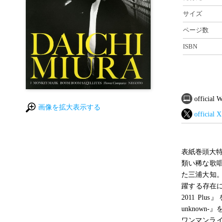
サイズ
ページ数
ISBN
official
画像を拡大表示する
official X
表紙巻頭大
類い稀な歌
た三浦大知
躍する存在にな
2011 Plu
unknow
ワンマンライブ