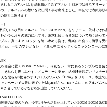
が見れるこのアルバムを是非聴いてみて下さい！ 取材では横浜アリーナ
つつ、アルバムへの想いを沢山聞く事が出来ました。本誌では表紙巻頭
彼の魅力に迫ります！
＝J
半振りに9枚目のアルバム『FREEDOM No.9』をリリース。取材では
自身が今なおその魅力にハマり、追求し続ける音楽について熱く語って
ンプルに真っすぐ“ロック”を追い求める姿は、音楽に出会って衝撃を受
見えた。一切のブレがない、ド真ん中にまっすぐなロックンロールに
JIK
を仙台に置くMONKEY MAJIK。何気ない日常にあるシンプルな言葉
し、それらを親しみやすいメロディーに乗せ、結成以来幅広いリスナー
そんな彼らが8枚目のオリジナルアルバム『DNA』をリリース。本誌で
ャンペーンで大阪に来ていたMaynardさん、taxさんにこのアルバム
う向き合っているかなどを沢山語っていただいた。
 SATELLITES
腫瘍の治療のため、今年1月から活動休止していたBOOM BOOM SATEL