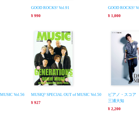
GOOD ROCKS! Vol.91
GOOD ROCKS! Vo
¥ 990
¥ 1,000
MUSIC Vol.56
MUSIQ? SPECIAL OUT of MUSIC Vol.50
ピアノ・スコア
三浦大知
¥ 927
¥ 2,200