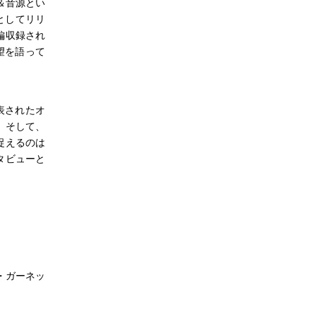
＆音源とい
』としてリリ
編収録され
望を語って
表されたオ
。そして、
捉えるのは
タビューと
アナ・ガーネッ