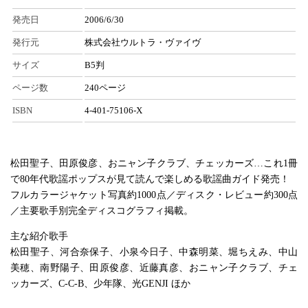
発売日
2006/6/30
発行元
株式会社ウルトラ・ヴァイヴ
サイズ
B5判
ページ数
240ページ
ISBN
4-401-75106-X
松田聖子、田原俊彦、おニャン子クラブ、チェッカーズ…これ1冊
で80年代歌謡ポップスが見て読んで楽しめる歌謡曲ガイド発売！
フルカラージャケット写真約1000点／ディスク・レビュー約300点
／主要歌手別完全ディスコグラフィ掲載。
主な紹介歌手
松田聖子、河合奈保子、小泉今日子、中森明菜、堀ちえみ、中山
美穂、南野陽子、田原俊彦、近藤真彦、おニャン子クラブ、チェ
ッカーズ、C-C-B、少年隊、光GENJI ほか