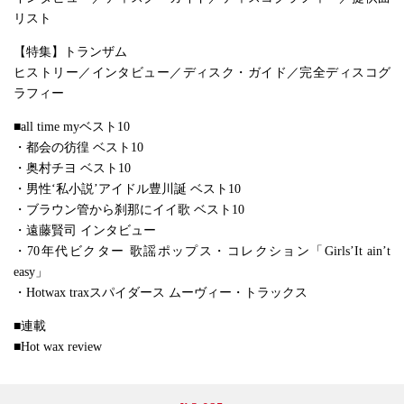
リスト
【特集】トランザム
ヒストリー／インタビュー／ディスク・ガイド／完全ディスコグ
ラフィー
■all time myベスト10
・都会の彷徨 ベスト10
・奥村チヨ ベスト10
・男性‘私小説’アイドル豊川誕 ベスト10
・ブラウン管から刹那にイイ歌 ベスト10
・遠藤賢司 インタビュー
・70年代ビクター 歌謡ポップス・コレクション「Girls’It ain’t
easy」
・Hotwax traxスパイダース ムーヴィー・トラックス
■連載
■Hot wax review