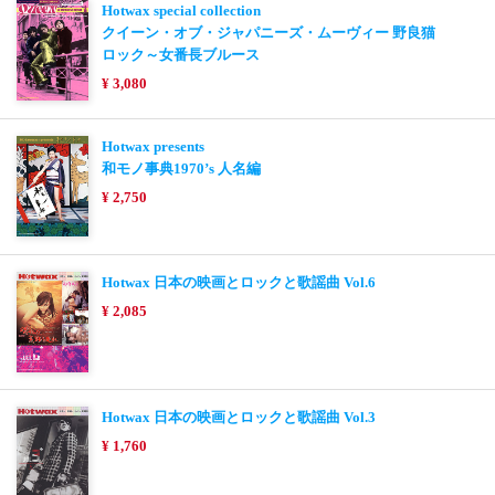
Hotwax special collection
クイーン・オブ・ジャパニーズ・ムーヴィー 野良猫
ロック～女番長ブルース
¥ 3,080
Hotwax presents
和モノ事典1970’s 人名編
¥ 2,750
Hotwax 日本の映画とロックと歌謡曲 Vol.6
¥ 2,085
Hotwax 日本の映画とロックと歌謡曲 Vol.3
¥ 1,760