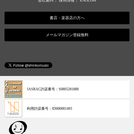
会社案内
|
採用情報
|
ENGLISH
書店・楽器店の方へ
メールマガジン登録無料
JASRAC許諾番号：
S0805281888
利用許諾番号：
ID000001493