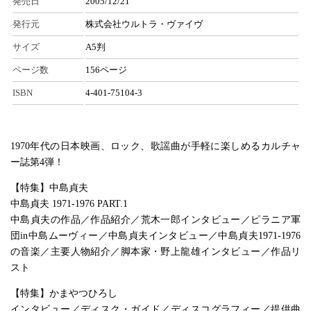
発売日
2005/12/21
発行元
株式会社ウルトラ・ヴァイヴ
サイズ
A5判
ページ数
156ページ
ISBN
4-401-75104-3
1970年代の日本映画、ロック、歌謡曲が手軽に楽しめるカルチャ
ー誌第4弾！
【特集】中島貞夫
中島貞夫 1971-1976 PART.1
中島貞夫の作品／作品紹介／荒木一郎インタビュー／ピラニア軍
団in中島ムーヴィー／中島貞夫インタビュー／中島貞夫1971-1976
の音楽／主要人物紹介／脚本家・野上龍雄インタビュー／作品リ
スト
【特集】かまやつひろし
インタビュー／ディスク・ガイド／ディスコグラフィー／提供曲