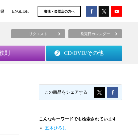
登録
ENGLISH
書店・楽器店の方へ
リクエスト
発売日カレンダー
教則
CD/DVD/
その他
この商品をシェアする
こんなキーワードでも検索されています
五木ひろし