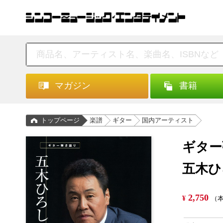
マガジン
書籍
トップページ
楽譜
ギター
国内アーティスト
ギター
五木ひ
2,750
¥
（本