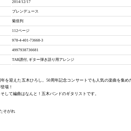
2014/12/17
ブレンデュース
菊倍判
112ページ
978-4-401-73668-3
4997938736681
TAB譜付, ギター弾き語り用アレンジ
周年を迎えた五木ひろし。50周年記念コンサートでも人気の楽曲を集め
が登場！
、そして編曲はなんと！五木バンドのギタリストです。
たそがれ