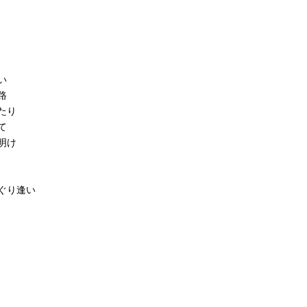
い
路
たり
て
明け
ぐり逢い