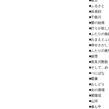
■夜空
■ふるさと
■浜昼顔
■千曲川
■愛の始発
■灯りが欲し
■ふたりの旅
■おまえとふ
■倖せさがし
■ふたりの夜
■細雪
■長良川艶歌
■そして…め
■べにばな
■暖簾
■おしどり
■女の酒場
■紫陽花
■山河
■傘ん中