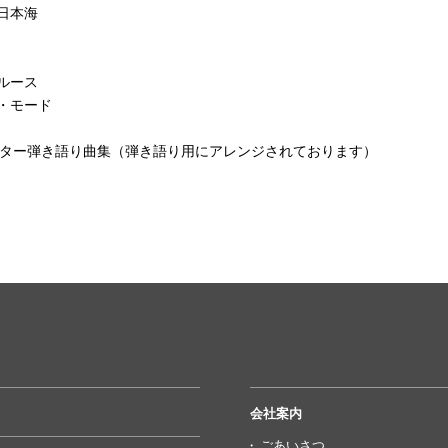
日本海
ルース
・モード
ギター弾き語り曲集（弾き語り用にアレンジされております）
会社案内
ごあいさつ