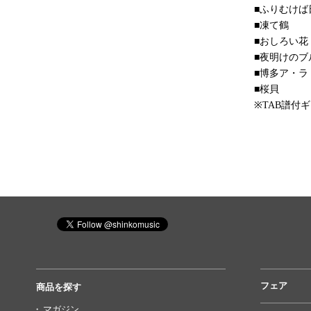
■ふりむけば
■凍て鶴
■おしろい花
■夜明けのブ
■博多ア・ラ
■桜貝
※TAB譜付
フェア
商品を探す
マガジン