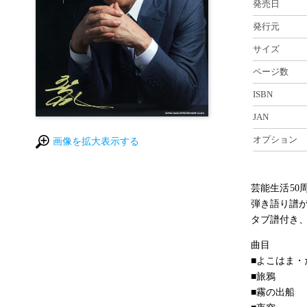
発売日
発行元
サイズ
ページ数
ISBN
JAN
オプション
画像を拡大表示する
芸能生活50
弾き語り譜
タブ譜付き
曲目
■よこはま・
■旅鴉
■霧の出船