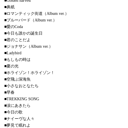
■Golden harvest
■鼻紙
■ロマンティック街道（Album ver.）
■ブルーバード（Album ver.）
■愛のCoda
■今日も誰かの誕生日
■君のことだよ
■ジョナサン（Album ver.）
■Ladybird
■もしもの時は
■夏の光
■ホライゾン！ホライゾン！
■空飛ぶ深海魚
■小さなおとなたち
■早春
■TREKKING SONG
■涙にあきたら
■今日の歌
■ナイーヴな人々
■夢見て眠れよ