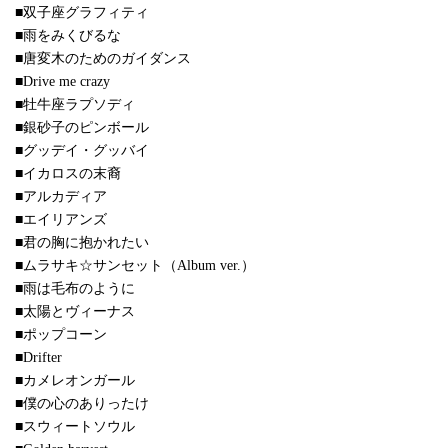
■双子座グラフィティ
■雨をみくびるな
■唐変木のためのガイダンス
■Drive me crazy
■牡牛座ラプソディ
■銀砂子のピンボール
■グッデイ・グッバイ
■イカロスの末裔
■アルカディア
■エイリアンズ
■君の胸に抱かれたい
■ムラサキ☆サンセット（Album ver.）
■雨は毛布のように
■太陽とヴィーナス
■ポップコーン
■Drifter
■カメレオンガール
■僕の心のありったけ
■スウィートソウル