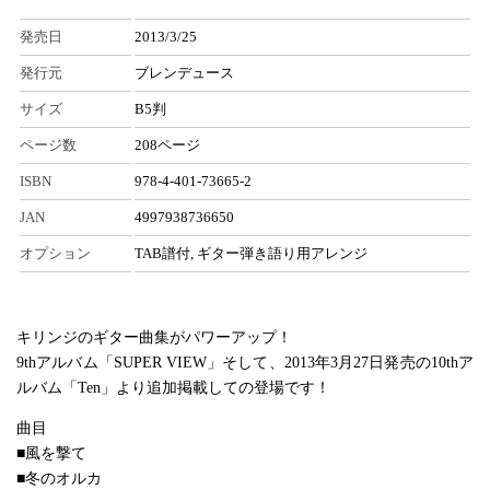
発売日
2013/3/25
発行元
ブレンデュース
サイズ
B5判
ページ数
208ページ
ISBN
978-4-401-73665-2
JAN
4997938736650
オプション
TAB譜付, ギター弾き語り用アレンジ
キリンジのギター曲集がパワーアップ！
9thアルバム「SUPER VIEW」そして、2013年3月27日発売の10thア
ルバム「Ten」より追加掲載しての登場です！
曲目
■風を撃て
■冬のオルカ