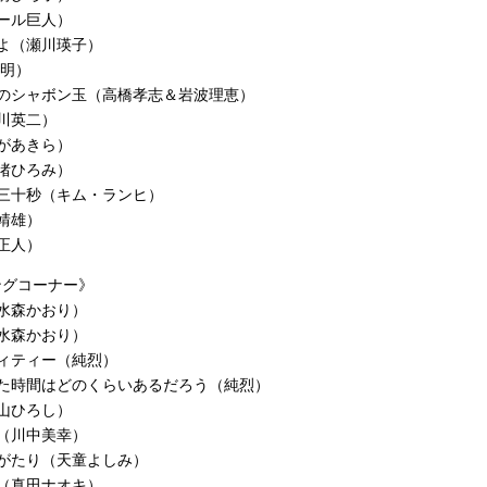
ール巨人）
よ（瀬川瑛子）
 明）
和のシャボン玉（高橋孝志＆岩波理恵）
川英二）
があきら）
渚ひろみ）
三十秒（キム・ランヒ）
靖雄）
正人）
ングコーナー》
水森かおり）
水森かおり）
ィティー（純烈）
れた時間はどのくらいあるだろう（純烈）
山ひろし）
（川中美幸）
がたり（天童よしみ）
（真田ナオキ）