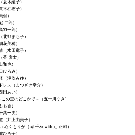
（夏木綾子）
真木柚布子）
美伽）
冠 二郎）
鳥羽一郎）
（北野まち子）
朝花美穂）
情（水田竜子）
（蒼 彦太）
出和也）
口ひろみ）
軽（津吹みゆ）
ドレス（まつざき幸介）
西田あい）
AY～この空のどこかで～（五十川ゆき）
もも香）
千葉一夫）
道（井上由美子）
 ぬくもりが（岡 千秋 with 辻 正司）
前ひろ子）