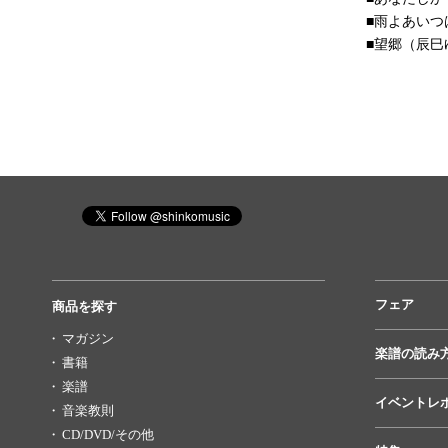
■雨よあいつ
■望郷（辰巳
フェア
商品を探す
マガジン
楽譜の読み
書籍
楽譜
イベントレ
音楽教則
CD/DVD/その他