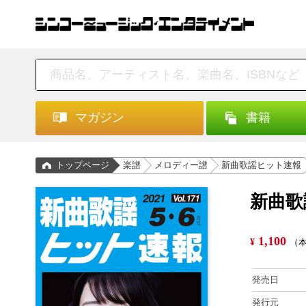
マガジン
書籍
トップページ
楽譜
メロディー譜
新曲歌謡ヒット速報
新曲歌謡
1,100
¥
（本
発売日
発行元