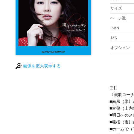
サイズ
ページ数
ISBN
JAN
オプション
画像を拡大表示する
曲目
《演歌コー
■南風（氷川
■古傷（山内
■明日へのメ
■秘桜（市川
■ホームで（