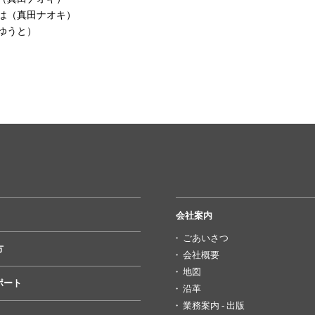
は（真田ナオキ）
ゆうと）
会社案内
ごあいさつ
方
会社概要
地図
ポート
沿革
業務案内 - 出版