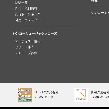
特集
雑誌一覧
新刊・既刊情報
シンコーミ
売れ筋ランキング
発売日カレンダー
シンコーミュージックレコーズ
アーティスト情報
リリース作品
デモテープ募集
JASRAC許諾番号：
利用許諾番
S0805281888
ID000001493