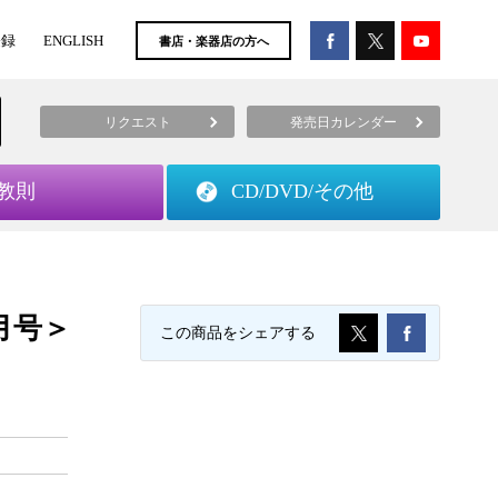
登録
ENGLISH
書店・楽器店の方へ
リクエスト
発売日カレンダー
教則
CD/DVD/
その他
6月号＞
この商品をシェアする