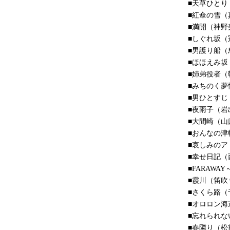
■天草ひとり
■紅傘の雪（
■満開（神野
■しぐれ坂（
■男護り船（
■ほほえみ坂
■姉弟役者（
■みちのく夢
■男ひとすじ
■夜雨子（岩
■大間崎（山
■おんなの津
■哀しみのア
■幸せ日記（
■FARAW
■霞川（笛吹
■さくら路（
■オロロン海
■忘れられない
■春隣り（松