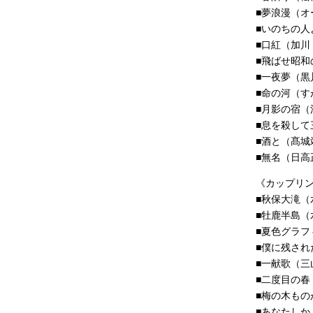
■夢浪漫（オ
■いのちの人
■口紅（加川
■飛ばせ昭
■一夜夢（黒
■命の河（す
■月影の宿（
■息を殺して
■酒と（髙城
■無名（日高
《カップリ
■秋保大滝（
■牡鹿半島（
■夏色グラフ
■僕に残さ
■一献歌（三
■二度目の春
■梅の木もの
■あなたしか