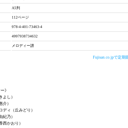
A5判
112ページ
978-4-401-73463-4
4997938734632
メロディー譜
Fujisan.co.jpで
ナー》
きよし）
惠介）
ロディ（丘みどり）
由紀乃）
香西かおり）