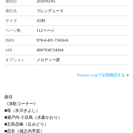
発売日
2020/02/05
発行元
ブレンデュース
サイズ
A5判
ページ数
112ページ
ISBN
978-4-401-73456-6
JAN
4997938734564
オプション
メロディー譜
Fujisan.co.jpで定期購読する
曲目
《演歌コーナー》
■母（氷川きよし）
■瀬戸内 小豆島（水森かおり）
■五島恋椿（丘みどり）
■恋衣（城之内早苗）