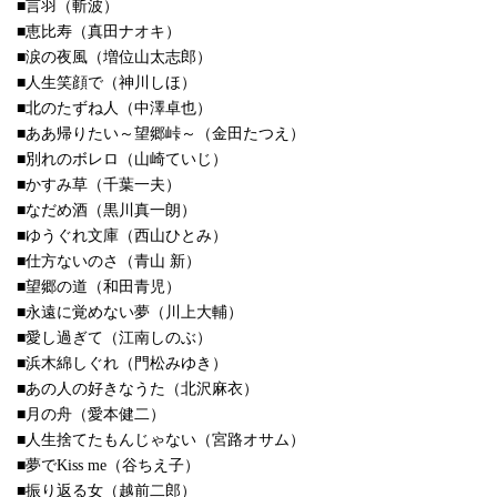
■言羽（斬波）
■恵比寿（真田ナオキ）
■涙の夜風（増位山太志郎）
■人生笑顔で（神川しほ）
■北のたずね人（中澤卓也）
■ああ帰りたい～望郷峠～（金田たつえ）
■別れのボレロ（山崎ていじ）
■かすみ草（千葉一夫）
■なだめ酒（黒川真一朗）
■ゆうぐれ文庫（西山ひとみ）
■仕方ないのさ（青山 新）
■望郷の道（和田青児）
■永遠に覚めない夢（川上大輔）
■愛し過ぎて（江南しのぶ）
■浜木綿しぐれ（門松みゆき）
■あの人の好きなうた（北沢麻衣）
■月の舟（愛本健二）
■人生捨てたもんじゃない（宮路オサム）
■夢でKiss me（谷ちえ子）
■振り返る女（越前二郎）