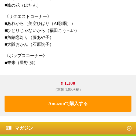
■峰の花（ぼたん）
《リクエストコーナー》
■あれから（美空ひばり（AI歌唱））
■ひとりじゃないから（福田こうへい）
■角館恋灯り（藤あや子）
■大阪おかん（石原詢子）
《ポップスコーナー》
■未来（星野 源）
¥ 1,100
（本体 1,000+税）
Amazonで購入する
マガジン