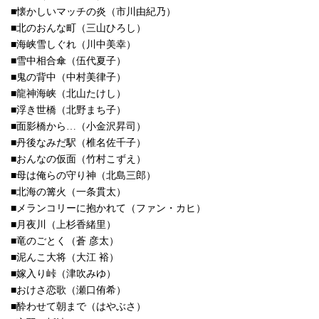
■懐かしいマッチの炎（市川由紀乃）
■北のおんな町（三山ひろし）
■海峡雪しぐれ（川中美幸）
■雪中相合傘（伍代夏子）
■鬼の背中（中村美律子）
■龍神海峡（北山たけし）
■浮き世橋（北野まち子）
■面影橋から…（小金沢昇司）
■丹後なみだ駅（椎名佐千子）
■おんなの仮面（竹村こずえ）
■母は俺らの守り神（北島三郎）
■北海の篝火（一条貫太）
■メランコリーに抱かれて（ファン・カヒ）
■月夜川（上杉香緒里）
■竜のごとく（蒼 彦太）
■泥んこ大将（大江 裕）
■嫁入り峠（津吹みゆ）
■おけさ恋歌（瀬口侑希）
■酔わせて朝まで（はやぶさ）