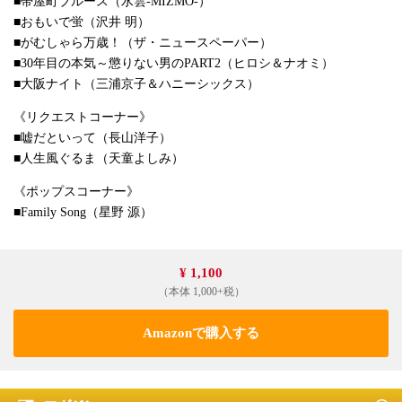
■帯屋町ブルース（水雲-MIZMO-）
■おもいで蛍（沢井 明）
■がむしゃら万歳！（ザ・ニュースペーパー）
■30年目の本気～懲りない男のPART2（ヒロシ＆ナオミ）
■大阪ナイト（三浦京子＆ハニーシックス）
《リクエストコーナー》
■嘘だといって（長山洋子）
■人生風ぐるま（天童よしみ）
《ポップスコーナー》
■Family Song（星野 源）
¥ 1,100
（本体 1,000+税）
Amazonで購入する