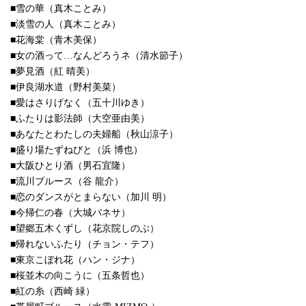
■雪の華（真木ことみ）
■淡雪の人（真木ことみ）
■花海棠（青木美保）
■女の酒って…なんどろうネ（清水節子）
■夢見酒（紅 晴美）
■伊良湖水道（野村美菜）
■愛はさりげなく（五十川ゆき）
■ふたりは影法師（大空亜由美）
■あなたとわたしの夫婦船（秋山涼子）
■盛り場たずねびと（浜 博也）
■大阪ひとり酒（男石宜隆）
■流川ブルース（谷 龍介）
■恋のダンスがとまらない（加川 明）
■今帰仁の春（大城バネサ）
■望郷五木くずし（花京院しのぶ）
■帰れないふたり（チョン・テフ）
■東京こぼれ花（ハン・ジナ）
■桜並木の向こうに（五条哲也）
■紅の糸（西崎 緑）