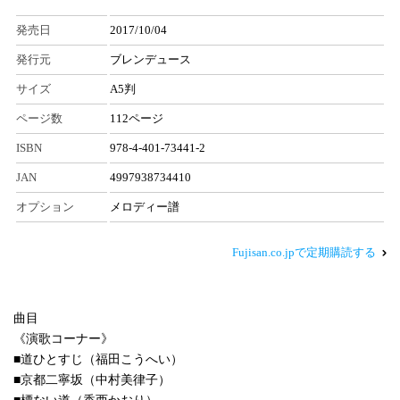
発売日
2017/10/04
発行元
ブレンデュース
サイズ
A5判
ページ数
112ページ
ISBN
978-4-401-73441-2
JAN
4997938734410
オプション
メロディー譜
Fujisan.co.jpで定期購読する
曲目
《演歌コーナー》
■道ひとすじ（福田こうへい）
■京都二寧坂（中村美律子）