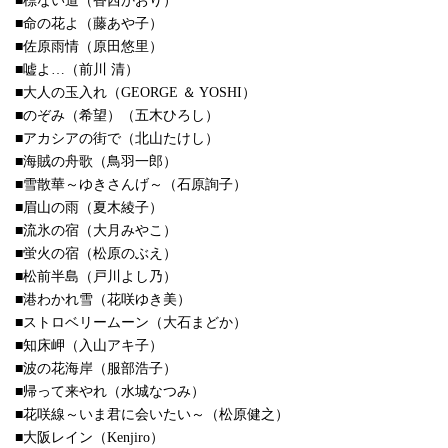
■標ない道（香西かおり）
■命の花よ（藤あや子）
■佐原雨情（原田悠里）
■嘘よ…（前川 清）
■大人の玉入れ（GEORGE ＆ YOSHI）
■のぞみ（希望）（五木ひろし）
■アカシアの街で（北山たけし）
■海賊の舟歌（鳥羽一郎）
■雪散華～ゆきさんげ～（石原詢子）
■眉山の雨（夏木綾子）
■流氷の宿（大月みやこ）
■蛍火の宿（松原のぶえ）
■松前半島（戸川よし乃）
■港わかれ雪（花咲ゆき美）
■ストロベリームーン（大石まどか）
■知床岬（入山アキ子）
■波の花海岸（服部浩子）
■帰って来やれ（水城なつみ）
■花咲線～いま君に会いたい～（松原健之）
■大阪レイン（Kenjiro）