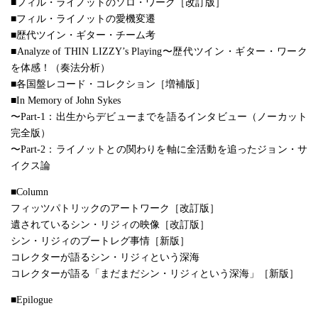
■フィル・ライノットのソロ・ワーク［改訂版］
■フィル・ライノットの愛機変遷
■歴代ツイン・ギター・チーム考
■Analyze of THIN LIZZY’s Playing〜歴代ツイン・ギター・ワーク
を体感！（奏法分析）
■各国盤レコード・コレクション［増補版］
■In Memory of John Sykes
〜Part-1：出生からデビューまでを語るインタビュー（ノーカット
完全版）
〜Part-2：ライノットとの関わりを軸に全活動を追ったジョン・サ
イクス論
■Column
フィッツパトリックのアートワーク［改訂版］
遺されているシン・リジィの映像［改訂版］
シン・リジィのブートレグ事情［新版］
コレクターが語るシン・リジィという深海
コレクターが語る「まだまだシン・リジィという深海」［新版］
■Epilogue