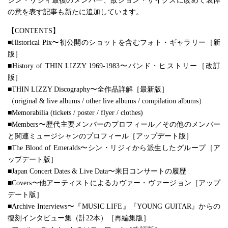
シン・リジィ最後のメンバー、故ジョン・サイクスに改めて哀悼
の意を表す記事も新たに追加しています。
【CONTENTS】
■Historical Pix〜初公開のショットを含むフォト・ギャラリー［新
版］
■History of THIN LIZZY 1969-1983〜バンド・ヒストリー［改訂
版］
■THIN LIZZY Discography〜全作品詳解［最新版］
（original & live albums / other live albums / compilation albums）
■Memorabilia (tickets / poster / flyer / clothes)
■Members〜歴代主要メンバーのプロフィール／その他のメンバー
と関連ミュージシャンのプロフィール［アップデート版］
■The Blood of Emeralds〜シン・リジィから派生したグループ［ア
ップデート版］
■Japan Concert Dates & Live Data〜来日コンサートの履歴
■Covers〜他アーティストによるカヴァー・ヴァージョン［アップ
デート版］
■Archive Interviews〜『MUSIC LIFE』『YOUNG GUITAR』からの
復刻インタビュー集（計22本）［再編集版］