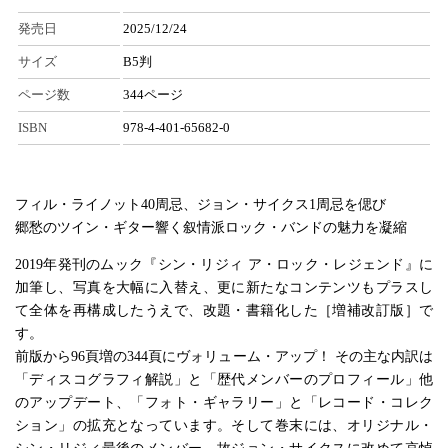
発売日
2025/12/24
サイズ
B5判
ページ数
344ページ
ISBN
978-4-401-65682-0
フィル・ライノット40周忌、ジョン・サイクス1周忌を偲び
郷愁のツイン・ギター響く叙情派ロック・バンドの魅力を凝縮
2019年発刊のムック『シン・リジィ ア・ロック・レジェンド』に
加筆し、写真を大幅に入替え、更に新たなコンテンツもプラスし
て全体を再構成したうえで、改題・書籍化した［増補改訂版］で
す。
前版から96頁増の344頁にヴォリューム・アップ！ その主な内訳は
「ディスコグラフィ解説」と「歴代メンバーのプロフィール」他
のアップデート、「フォト・ギャラリー」と「レコード・コレク
ション」の拡充となっています。そして巻末には、オリジナル・