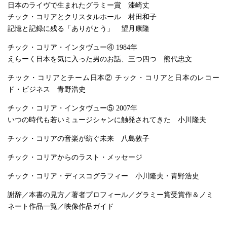
日本のライヴで生まれたグラミー賞 漆崎丈
チック・コリアとクリスタルホール 村田和子
記憶と記録に残る「ありがとう」 望月康隆
チック・コリア・インタヴュー④ 1984年
えらーく日本を気に入った男のお話、三つ四つ 熊代忠文
チック・コリアとチーム日本② チック・コリアと日本のレコー
ド・ビジネス 青野浩史
チック・コリア・インタヴュー⑤ 2007年
いつの時代も若いミュージシャンに触発されてきた 小川隆夫
チック・コリアの音楽が紡ぐ未来 八島敦子
チック・コリアからのラスト・メッセージ
チック・コリア・ディスコグラフィー 小川隆夫・青野浩史
謝辞／本書の見方／著者プロフィール／グラミー賞受賞作＆ノミ
ネート作品一覧／映像作品ガイド