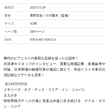
発売日
2025/11/29
著者
青野浩史／小川隆夫（監修）
サイズ
A5判
ページ数
208ページ
ISBN
978-4-401-65652-3
稀代のピアニストの多彩な足跡を追った公認本！
共演者やスタッフのインタビュー、貴重な発掘記事、各種論考や
評論、日本関連の秘蔵写真や逸話に加えて、作品リストや来日公
演記録などデータも充実！
【CONTENTS】
メモリーズ・オブ・チック・コリア・イン・ジャパン
まえがき
特別寄稿①チックの魂と音楽は永遠に生き続ける ゲイル・モラ
ン・コリア