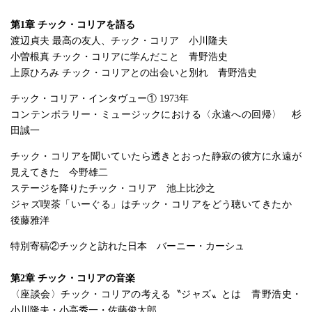
第1章 チック・コリアを語る
渡辺貞夫 最高の友人、チック・コリア 小川隆夫
小曽根真 チック・コリアに学んだこと 青野浩史
上原ひろみ チック・コリアとの出会いと別れ 青野浩史
チック・コリア・インタヴュー① 1973年
コンテンポラリー・ミュージックにおける〈永遠への回帰〉 杉
田誠一
チック・コリアを聞いていたら透きとおった静寂の彼方に永遠が
見えてきた 今野雄二
ステージを降りたチック・コリア 池上比沙之
ジャズ喫茶「いーぐる」はチック・コリアをどう聴いてきたか
後藤雅洋
特別寄稿②チックと訪れた日本 バーニー・カーシュ
第2章 チック・コリアの音楽
〈座談会〉チック・コリアの考える〝ジャズ〟とは 青野浩史・
小川隆夫・小高秀一・佐藤俊太郎