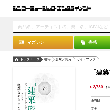
マガジン
書籍
トップページ
書籍
趣味／実用
ガイドブック
「建築
2,750
¥
（本
発売日
著者