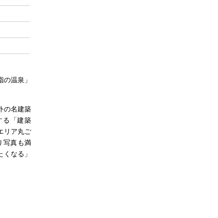
指の温泉」
外の名建築
する「建築
エリア丸ご
り写真も満
たくなる」