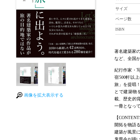
サイズ
ページ数
ISBN
著名建築家
など、全国か
紀行作家・
宿500軒
旅」を提唱
とで建築物
画像を拡大表示する
載、歴史的
一冊となって
【CONTENT
開拓を物語
建築が風景
鬼県令が描