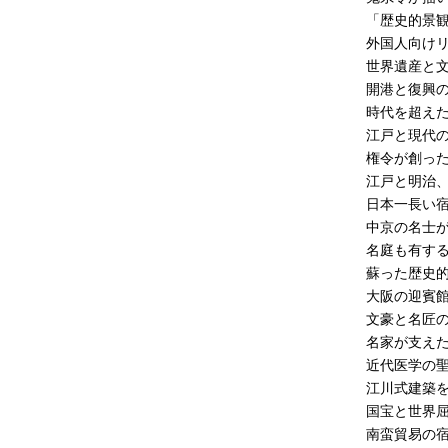
「歴史的景
外国人向け
世界遺産と
開港と復興
時代を超え
江戸と現代
権令が創っ
江戸と明治
日本一長い
中京の名士
名庭も有す
蘇った歴史
大阪の迎賓
文豪と名匠
名家が支え
近代医学の
江川式建築
国宝と世界
南蛮貿易の