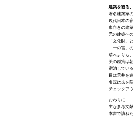
建築を観る
著名建築家
現代日本の
東向きの建
元の建築へ
「文化財」
「一の宮」
晴れよりも
美の鑑賞は
宿泊してい
目は天井を
名匠は技を
チェックア
おわりに
主な参考文
本書で訪ねた