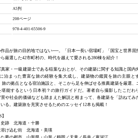
A5判
208ページ
978-4-401-65506-9
の作品が旅の目的地ではない──。「日本一長い宿場町」「国宝と世界屈
ら厳選した42市町村の、時代を越えて愛される280棟を紹介！
写真家・一級建築士である稲葉なおとが、その建築に関する知識と国内
以上に泊まった豊富な旅の経験を集大成し、建築物の鑑賞を旅の主眼と
！ 旅の拠点となる宿泊施設と、そこから足を伸ばせる推薦建築を厳選、
を堪能するという日本初？の旅行ガイドだ。著者自ら撮影したこだわ
背景や社会的価値なども踏まえた解説と相まって、各建築を「訪ねてみ
いる。建築旅を充実させるためのエッセイ12本も掲載！
S】
る史跡 北海道・十勝
に溶け込む街 北海道・美瑛
いた夢の都市 山形県・山形／鶴岡／天童／長井／寒河江