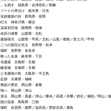
観」を残す 福島県・会津若松／耶麻
リゾートの草分け 栃木県・日光
文化財建築の街 群馬県・富岡
の灯火 神奈川県・横浜
た温泉別荘地 静岡県・熱海
の名匠の偉業 山梨県・北杜
た建築様式 山梨県・甲府／北杜／山梨／都留／富士川／甲州
、二つの国宝が光る 長野県・松本
宿場町 長野県・奈良井
が救った名泉 岐阜県・下呂
る名建築 京都府・京都
的建造物 京都府・京都
館と名建築の島 大阪府・中之島
の足跡 兵庫県・城崎
た興起の歴史 岡山県・倉敷
聖地へ 岡山県・津山
を巡る 岡山県・真庭／津山／勝央／高梁／赤磐／総社／備前／岡山／
屈指の温泉 鳥取県・三朝
宿場町 佐賀県・嬉野／塩田宿／肥前浜宿／鹿島