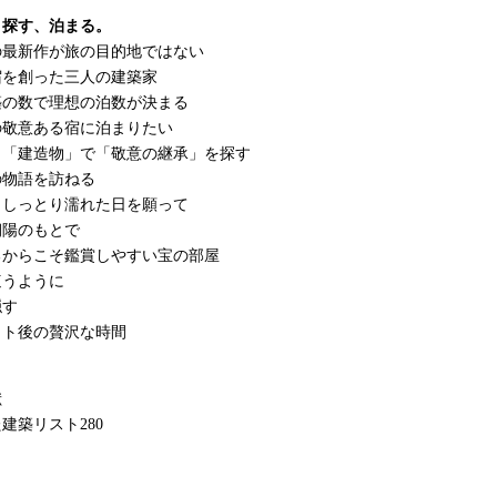
、探す、泊まる。
の最新作が旅の目的地ではない
宿を創った三人の建築家
築の数で理想の泊数が決まる
の敬意ある宿に泊まりたい
と「建造物」で「敬意の継承」を探す
の物語を訪ねる
、しっとり濡れた日を願って
朝陽のもとで
るからこそ鑑賞しやすい宝の部屋
這うように
隠す
ウト後の贅沢な時間
献
建築リスト280