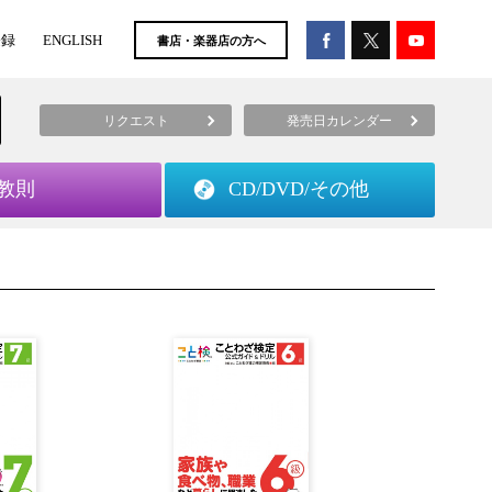
登録
ENGLISH
書店・楽器店の方へ
リクエスト
発売日カレンダー
教則
CD/DVD/
その他