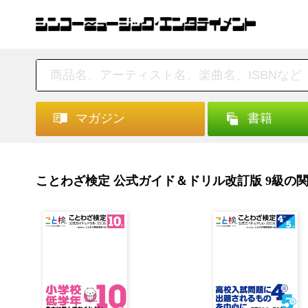
マガジン
書籍
ことわざ検定 公式ガイド＆ドリル改訂版 9級の