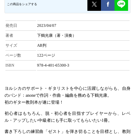
この商品をシェアする
発売日
2023/04/07
著者
下鶴光康（著・演奏）
サイズ
AB判
ページ数
122ページ
ISBN
978-4-401-65300-3
ヨルシカのサポート・ギタリストを中心に活躍しながらも、自身
のバンド：anoneで作詞・作曲・編曲を務める下鶴光康。
初のギター教則本が遂に登場！
初心者はもちろん、脱・初心者を目指すプレイヤーから、レベ
ル・アップしたい中級者にも手に取ってもらいたい1冊。
書き下ろしの練習曲「ゼスト」を弾き切ることを目標とし、教則