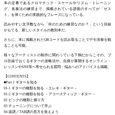
本の定番であるクロマチック・スケールやリズム・トレーニン
グ、各奏法の練習まで、掲載されている譜面のすべてが「ゼス
ト」を弾くための実践的なフレーズになっている。
読みやすい文字数ながら「何のための練習なのか？」という目線
がもてる、新しいスタイルの教則本だ。
さらに、本に掲載されたQRコードを読み取ることでデモ演奏を観
ることも可能。
様々なアーティストの制作に関わっている下鶴だからこその、プ
ロ目線でおくるギターの攻略法や、自身が展開するオンライン・
レッスンやSNS等へ寄せられる質問・悩みへのアドバイスも掲載。
【CONTENTS】
■Part.1 ギターを知る
01-1 ギターの種類を知る －エレキ・ギター－
01-2 ギターの種類を知る －アコースティック・ギター－
02 ピックの種類と握り方
03 チューニングについて学ぶ
04 楽譜／TAB譜の見方を覚えよう