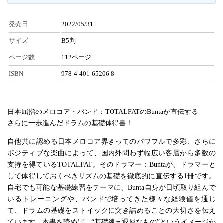
発売日
2022/05/31
サイズ
B5判
ページ数
112ページ
ISBN
978-4-401-65206-8
日本屈指のメロコア・バンド：TOTALFATのBuntaが直伝する
さらに一歩進んだドラムの基礎体得書！
自他共に認める日本メロコア界きってのパワフルで多彩、さらに
ポジティブな楽曲によって、国内外問わず幅広い客層から多数の
支持を得ているTOTALFAT。そのドラマー：Buntaが、ドラマーと
して体得しておくべきリズムの基礎を徹底的に直伝する1冊です。
自宅でも可能な基礎練習をテーマに、Bunta自身が日頃取り組んで
いるトレーニングや、バンドで培ってきた様々な経験値を通じ
て、ドラムの基礎をストイックに突き詰めることの大切さを伝え
ています。本書を読めば、“基礎練＝退屈なもの”というイメージか