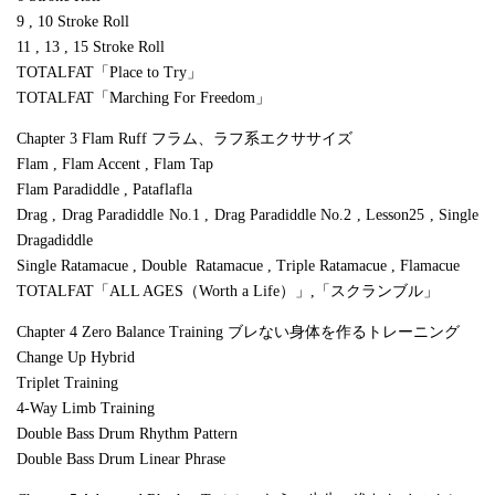
9 , 10 Stroke Roll
11 , 13 , 15 Stroke Roll
TOTALFAT「Place to Try」
TOTALFAT「Marching For Freedom」
Chapter 3 Flam Ruff フラム、ラフ系エクササイズ
Flam , Flam Accent , Flam Tap
Flam Paradiddle , Pataflafla
Drag , Drag Paradiddle No.1 , Drag Paradiddle No.2 , Lesson25 , Single
Dragadiddle
Single Ratamacue , Double Ratamacue , Triple Ratamacue , Flamacue
TOTALFAT「ALL AGES（Worth a Life）」,「スクランブル」
Chapter 4 Zero Balance Training ブレない身体を作るトレーニング
Change Up Hybrid
Triplet Training
4-Way Limb Training
Double Bass Drum Rhythm Pattern
Double Bass Drum Linear Phrase