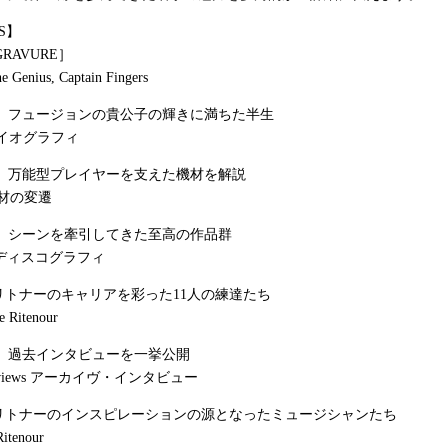
S】
GRAVURE］
he Genius, Captain Fingers
r 01］フュージョンの貴公子の輝きに満ちた半生
y バイオグラフィ
r 02］万能型プレイヤーを支えた機材を解説
用機材の変遷
r 03］シーンを牽引してきた至高の作品群
phy ディスコグラフィ
n］リトナーのキャリアを彩った11人の練達たち
e Ritenour
r 04］過去インタビューを一挙公開
nterviews アーカイヴ・インタビュー
n］リトナーのインスピレーションの源となったミュージシャンたち
Ritenour