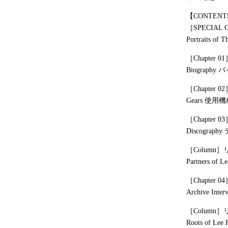
【CONTENT
［SPECIAL 
Portraits of T
［Chapte
Biograph
［Chapte
Gears 使
［Chapte
Discogra
［Colum
Partners of Le
［Chapte
Archive I
［Colum
Roots of Lee 