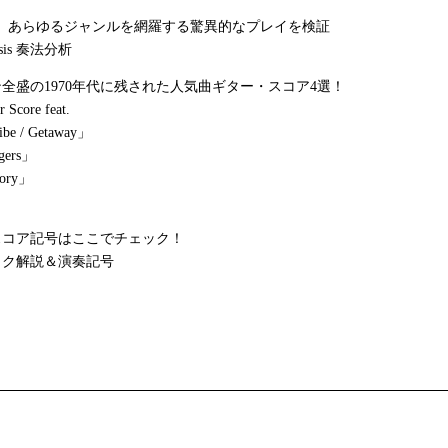
er 05］あらゆるジャンルを網羅する驚異的なプレイを検証
lysis 奏法分析
全盛の1970年代に残された人気曲ギター・スコア4選！
r Score feat.
ibe / Getaway」
ngers」
lory」
スコア記号はここでチェック！
ック解説＆演奏記号