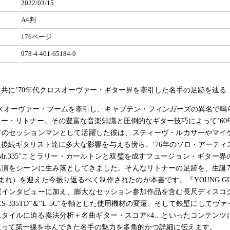
2022/03/15
A4判
176ページ
978-4-401-65184-9
共に’70年代クロスオーヴァー・ギター界を牽引した名手の足跡を辿る
ロスオーヴァー・ブームを牽引し、キャプテン・フィンガーズの異名で鳴
ー・リトナー。その豊富な音楽知識と圧倒的なギター技巧によって’60
てのセッションマンとして活躍した彼は、スティーヴ・ルカサーやマイ
後続ギタリスト達に多大な影響を与える傍ら、’76年のソロ・アーティ
Mr.335”ことラリー・カールトンと双璧を成すフュージョン・ギター界
演をシーンに生み落としてきました。そんなリトナーの足跡を、生誕70年
生まれ）を迎えた今振り返るべく制作されたのが本書です。『YOUNG GU
重インタビューに加え、膨大なセッション参加作品を含む長尺ディスコ
ES-335TD”＆“L-5C”を軸とした使用機材の変遷、そして鉄壁にしてヴ
スタイルに迫る奏法分析＋名曲ギター・スコア×4…といったコンテンツ
亘って第一線を歩んできた名手の魅力を多角的かつ詳細に伝えます。