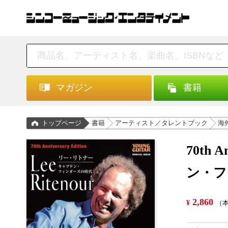
マガジン
書籍
トップページ
書籍
アーティスト／タレントブック
海
70th 
ン・フ
2,860
¥
（本