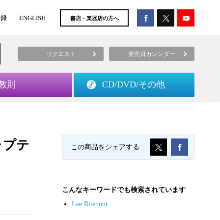
登録
ENGLISH
書店・楽器店の方へ
リクエスト
発売日カレンダー
教則
CD/DVD/
その他
キャプテ
この商品をシェアする
こんなキーワードでも検索されています
Lee Ritenour