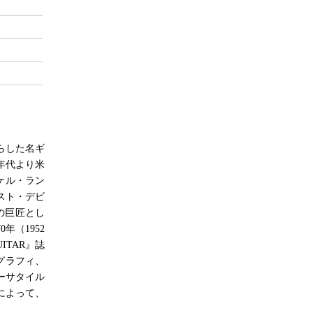
らした名ギ
年代より米
ケル・ラン
スト・デビ
の巨匠とし
（1952
ITAR』誌
グラフィ、
ァーサタイル
によって、