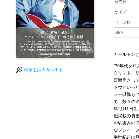
発売日
サイズ
ページ数
ISBN
カールトンと
’70年代ク
画像を拡大表示する
タリスト、リ
西海岸きっ
ドウといった
ュー以降も“
て、数々の名
年1月11日
他掲載の貴
お馴染みの“
なプレイ・
半世紀超に