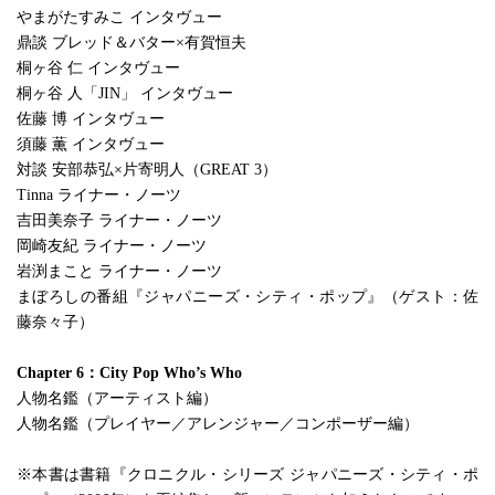
やまがたすみこ インタヴュー
鼎談 ブレッド＆バター×有賀恒夫
桐ヶ谷 仁 インタヴュー
桐ヶ谷 人「JIN」 インタヴュー
佐藤 博 インタヴュー
須藤 薫 インタヴュー
対談 安部恭弘×片寄明人（GREAT 3）
Tinna ライナー・ノーツ
吉田美奈子 ライナー・ノーツ
岡崎友紀 ライナー・ノーツ
岩渕まこと ライナー・ノーツ
まぼろしの番組『ジャパニーズ・シティ・ポップ』（ゲスト：佐
藤奈々子）
Chapter 6：City Pop Who’s Who
人物名鑑（アーティスト編）
人物名鑑（プレイヤー／アレンジャー／コンポーザー編）
※本書は書籍『クロニクル・シリーズ ジャパニーズ・シティ・ポ