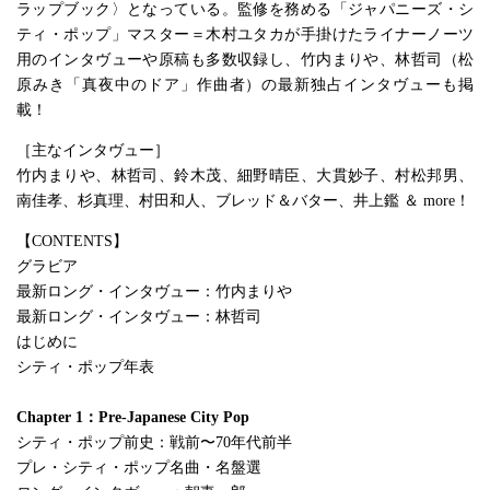
ラップブック〉となっている。監修を務める「ジャパニーズ・シ
ティ・ポップ」マスター＝木村ユタカが手掛けたライナーノーツ
用のインタヴューや原稿も多数収録し、竹内まりや、林哲司（松
原みき「真夜中のドア」作曲者）の最新独占インタヴューも掲
載！
［主なインタヴュー］
竹内まりや、林哲司、鈴木茂、細野晴臣、大貫妙子、村松邦男、
南佳孝、杉真理、村田和人、ブレッド＆バター、井上鑑 ＆ more！
【CONTENTS】
グラビア
最新ロング・インタヴュー：竹内まりや
最新ロング・インタヴュー：林哲司
はじめに
シティ・ポップ年表
Chapter 1：Pre-Japanese City Pop
シティ・ポップ前史：戦前〜70年代前半
プレ・シティ・ポップ名曲・名盤選