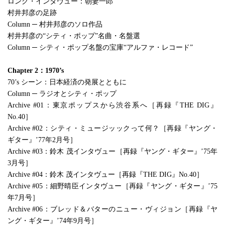
ロング・インタヴュー：朝妻一郎
村井邦彦の足跡
Column ─ 村井邦彦のソロ作品
村井邦彦の“シティ・ポップ”名曲・名盤選
Column ─ シティ・ポップ名盤の宝庫“アルファ・レコード”
Chapter 2：1970’s
70’s シーン：日本経済の発展とともに
Column ─ ラジオとシティ・ポップ
Archive #01：東京ポップスから渋谷系へ［再録『THE DIG』
No.40］
Archive #02：シティ・ミュージッックって何？［再録『ヤング・
ギター』’77年2月号］
Archive #03：鈴木 茂インタヴュー［再録『ヤング・ギター』’75年
3月号］
Archive #04：鈴木 茂インタヴュー［再録『THE DIG』No.40］
Archive #05：細野晴臣インタヴュー［再録『ヤング・ギター』’75
年7月号］
Archive #06：ブレッド＆バターのニュー・ヴィジョン［再録『ヤ
ング・ギター』’74年9月号］