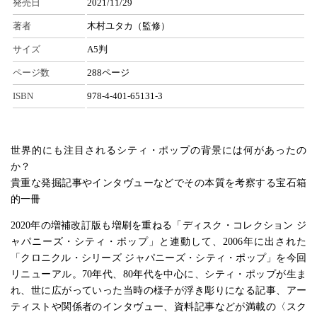
発売日
2021/11/29
著者
木村ユタカ（監修）
サイズ
A5判
ページ数
288ページ
ISBN
978-4-401-65131-3
世界的にも注目されるシティ・ポップの背景には何があったの
か？
貴重な発掘記事やインタヴューなどでその本質を考察する宝石箱
的一冊
2020年の増補改訂版も増刷を重ねる「ディスク・コレクション ジ
ャパニーズ・シティ・ポップ」と連動して、2006年に出された
「クロニクル・シリーズ ジャパニーズ・シティ・ポップ」を今回
リニューアル。70年代、80年代を中心に、シティ・ポップが生ま
れ、世に広がっていった当時の様子が浮き彫りになる記事、アー
ティストや関係者のインタヴュー、資料記事などが満載の〈スク