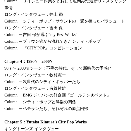
Column ─ リイシュー作業をとおして垣間みた最新リマスタリング
事情
ロング・インタヴュー：井上 鑑
Column ─ シティ・ポップ・サウンドの一翼を担ったパラシュート
ロング・インタヴュー：吉田 保
Column ─ 吉田 保が選ぶ“my Best Works”
Column ─ ブラウン管から流れてきたシティ・ポップ
Column ─ 『CITY POP』コンピレーション
Chapter 4：1990’s – 2000’s
90’s 〜 2000’s シーン：不毛の時代、そして新時代の予感!?
ロング・インタヴュー：牧村憲一
Column ─ 次世代のシティ・ポッパーたち
ロング・インタヴュー：有賀哲雄
Column ─ BMG ジャパンの好企画『ゴールデン★ベスト』
Column ─ シティ・ポップと洋楽の関係
Column ─ ベテランたち、それぞれの原点回帰
Chapter 5：Yutaka Kimura’s City Pop Works
キングトーンズ インタヴュー