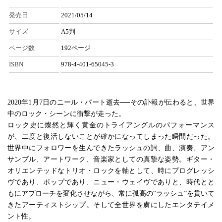
発売日
2021/05/14
サイズ
A5判
ページ数
192ページ
ISBN
978-4-401-65045-3
2020年1月7日のニール・パート逝去──その訃報が伝わると、世界
中のロック・シーンに衝撃が走った。
ロック史に燦然と輝く黄金のトライアングルのパフォーマンス
が、二度と復活しないことが確かになってしまった瞬間だった。
世界中にフォロワーを生んできたラッシュの詞、曲、演奏、アン
サンブル、アートワーク、音楽家としての真摯な姿勢。ギター・
オリエンテッドなトリオ・ロックを軸として、時にプログレッシ
ヴであり、ポップであり、ニュー・ウェイヴでありと、時代とと
もにアプローチを変化させながら、常に孤高の“ラッシュ”を貫いて
きたアーティストシップ。そして全世界を虜にしたエンタテイメ
ント性。