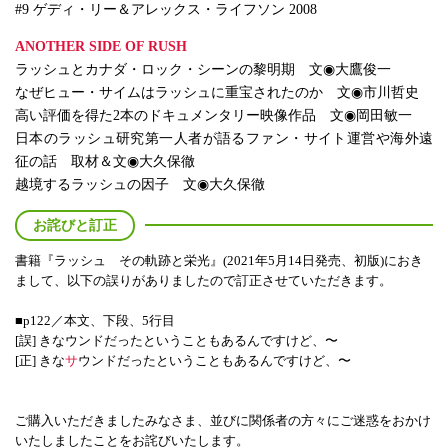
#9 ゲディ・リー＆アレックス・ライフソン 2008
ANOTHER SIDE OF RUSH
ラッシュとカナダ・ロック・シーンの黎明期 文◉大鷹俊一
なぜヒュー・サイムはラッシュに重宝されたのか 文◉市川哲史
高い評価を得た2本のドキュメンタリー映像作品 文◉岡田敏一
日本のラッシュ研究第一人者が語るファン・サイト運営や海外遠
征の話 取材＆文◉大久保徹
越境するラッシュの因子 文◉大久保徹
お詫びと訂正
書籍『ラッシュ その軌跡と栄光』(2021年5月14日発売、初版)におき
まして、以下の誤りがありましたので訂正させていただきます。
■p122／本文、下段、5行目
[誤] きなウンドだったということもあるんですけど、〜
[正] きな
サ
ウンドだったということもあるんですけど、〜
ご購入いただきましたみなさま、並びに関係者の方々にご迷惑をおかけ
いたしましたことをお詫びいたします。