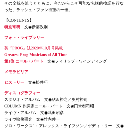
その全貌を追うとともに、今だからこそ可能な包括的検証を行な
った、ラッシュ・ファン待望の一冊。
【CONTENTS】
特別寄稿
文◉伊藤政則
フォト・ライブラリー
英『PROG』誌2020年10月号掲載
Greatest Prog Musicians of All Time
第1位 ニール・パート
文◉フィリップ・ワインディング
メモラビリア
ヒストリー
文◉松井巧
ディスコグラフィー
スタジオ・アルバム 文◉鮎沢裕之／奥村裕司
COLUMN 作詞家ニール・パート 文◉円堂都司昭
ライヴ・アルバム 文◉武田昭彦
ライヴ映像研究 文◉竹内伸一
ソロ・ワークス1：アレックス・ライフソン／ゲディ・リー 文◉