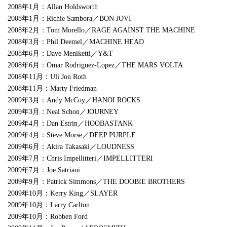
2008年1月：Allan Holdsworth
2008年1月：Richie Sambora／BON JOVI
2008年2月：Tom Morello／RAGE AGAINST THE MACHINE
2008年3月：Phil Deemel／MACHINE HEAD
2008年6月：Dave Meniketti／Y&T
2008年6月：Omar Rodriguez-Lopez／THE MARS VOLTA
2008年11月：Uli Jon Roth
2008年11月：Marty Friedman
2009年3月：Andy McCoy／HANOI ROCKS
2009年3月：Neal Schon／JOURNEY
2009年4月：Dan Estrin／HOOBASTANK
2009年4月：Steve Morse／DEEP PURPLE
2009年6月：Akira Takasaki／LOUDNESS
2009年7月：Chris Impellitteri／IMPELLITTERI
2009年7月：Joe Satriani
2009年9月：Patrick Simmons／THE DOOBIE BROTHERS
2009年10月：Kerry King／SLAYER
2009年10月：Larry Carlton
2009年10月：Robben Ford