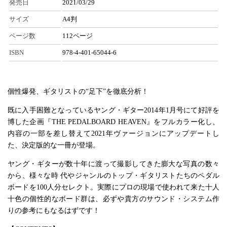
発売日
2021/03/29
サイズ
A4判
ページ数
112ページ
ISBN
978-4-401-65044-6
個性爆発、ギタリストの“足下”を徹底分析！
既に入手困難となっているヤング・ギター2014年1月号にて好評を
博した企画『THE PEDALBOARD HEAVEN』をフルカラー化し、
内容の一部を差し替えて2021年ヴァージョンにアップデートし
た、決定版的な一冊が登場。
ヤング・ギターが数十年に渡って撮影してきた膨大な写真の数々
から、様々な時 代やジャンルのトップ・ギタリストたちのペダル
ボードを100人分セレクト。実際にプロの現場で使われて来た十人
十色の個性的なボード群は、必ずや貴方のサウンド・システム作
りの参考にもなるはずです！