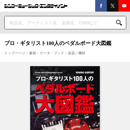
プロ・ギタリスト100人のペダルボード大図鑑
トップページ
>
書籍
>
データ・ブック
>
楽器／機材