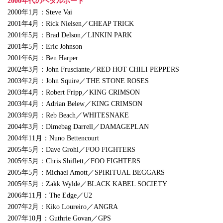
2000年代のペダルボード
2000年1月：Steve Vai
2001年4月：Rick Nielsen／CHEAP TRICK
2001年5月：Brad Delson／LINKIN PARK
2001年5月：Eric Johnson
2001年6月：Ben Harper
2002年3月：John Frusciante／RED HOT CHILI PEPPERS
2003年2月：John Squire／THE STONE ROSES
2003年4月：Robert Fripp／KING CRIMSON
2003年4月：Adrian Belew／KING CRIMSON
2003年9月：Reb Beach／WHITESNAKE
2004年3月：Dimebag Darrell／DAMAGEPLAN
2004年11月：Nuno Bettencourt
2005年5月：Dave Grohl／FOO FIGHTERS
2005年5月：Chris Shiflett／FOO FIGHTERS
2005年5月：Michael Amott／SPIRITUAL BEGGARS
2005年5月：Zakk Wylde／BLACK KABEL SOCIETY
2006年11月：The Edge／U2
2007年2月：Kiko Loureiro／ANGRA
2007年10月：Guthrie Govan／GPS