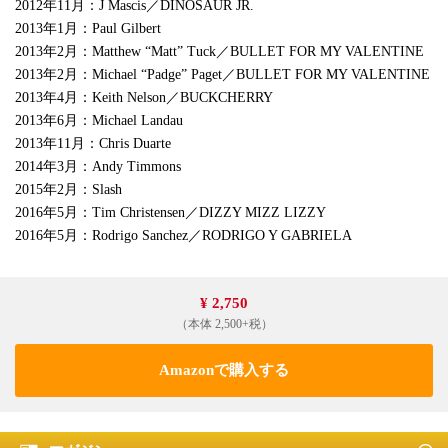
2012年11月：J Mascis／DINOSAUR JR.
2013年1月：Paul Gilbert
2013年2月：Matthew “Matt” Tuck／BULLET FOR MY VALENTINE
2013年2月：Michael “Padge” Paget／BULLET FOR MY VALENTINE
2013年4月：Keith Nelson／BUCKCHERRY
2013年6月：Michael Landau
2013年11月：Chris Duarte
2014年3月：Andy Timmons
2015年2月：Slash
2016年5月：Tim Christensen／DIZZY MIZZ LIZZY
2016年5月：Rodrigo Sanchez／RODRIGO Y GABRIELA
¥ 2,750
（本体 2,500+税）
Amazonで購入する