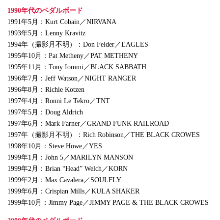
1990年代のペダルボード
1991年5月：Kurt Cobain／NIRVANA
1993年5月：Lenny Kravitz
1994年（撮影月不明）：Don Felder／EAGLES
1995年10月：Pat Metheny／PAT METHENY
1995年11月：Tony Iommi／BLACK SABBATH
1996年7月：Jeff Watson／NIGHT RANGER
1996年8月：Richie Kotzen
1997年4月：Ronni Le Tekro／TNT
1997年5月：Doug Aldrich
1997年6月：Mark Farner／GRAND FUNK RAILROAD
1997年（撮影月不明）：Rich Robinson／THE BLACK CROWES
1998年10月：Steve Howe／YES
1999年1月：John 5／MARILYN MANSON
1999年2月：Brian “Head” Welch／KORN
1999年2月：Max Cavalera／SOULFLY
1999年6月：Crispian Mills／KULA SHAKER
1999年10月：Jimmy Page／JIMMY PAGE & THE BLACK CROWES