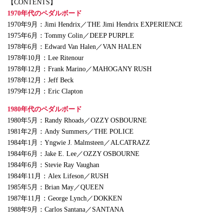
【CONTENTS】
1970年代のペダルボード
1970年9月：Jimi Hendrix／THE Jimi Hendrix EXPERIENCE
1975年6月：Tommy Colin／DEEP PURPLE
1978年6月：Edward Van Halen／VAN HALEN
1978年10月：Lee Ritenour
1978年12月：Frank Marino／MAHOGANY RUSH
1978年12月：Jeff Beck
1979年12月：Eric Clapton
1980年代のペダルボード
1980年5月：Randy Rhoads／OZZY OSBOURNE
1981年2月：Andy Summers／THE POLICE
1984年1月：Yngwie J. Malmsteen／ALCATRAZZ
1984年6月：Jake E. Lee／OZZY OSBOURNE
1984年6月：Stevie Ray Vaughan
1984年11月：Alex Lifeson／RUSH
1985年5月：Brian May／QUEEN
1987年11月：George Lynch／DOKKEN
1988年9月：Carlos Santana／SANTANA