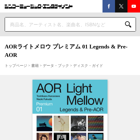
AORライトメロウ プレミアム 01 Legends & Pre-
AOR
トップページ
>
書籍
>
データ・ブック
>
ディスク・ガイド