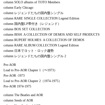
column SOLO albums of TOTO Members
column Early Chicago
column レジェンドたちの国内盤シングル
column RARE SINGLE COLLECTION Legend Edition
column 国内盤LP帯付き（レジェンド）
column BOX SET COLLECTION
column BISH: A COLLECTION OF DEMOS AND SELF PRODUCTS
column RUPERT HOLMES: A COLLECTION OF DEMOS
column RARE ALBUM COLLECTION Legend Edition
column 日本でヨット・ロック趨勢
column レジェンドたちの国内盤シングル 2
Pre-AOR
Lead to Pre-AOR Chapter 1（〜1973）
Pre-AOR -1973
Lead to Pre-AOR Chapter 2（1974-1975）
Pre-AOR 1974-1975
column The Beatles and AOR
column Seeds of AOR