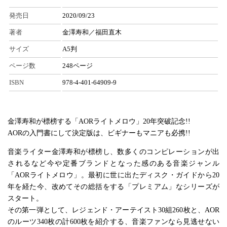
発売日
2020/09/23
著者
金澤寿和／福田直木
サイズ
A5判
ページ数
248ページ
ISBN
978-4-401-64909-9
金澤寿和が標榜する「AORライトメロウ」20年突破記念!!
AORの入門書にして決定版は、ビギナーもマニアも必携!!
音楽ライター金澤寿和が標榜し、数多くのコンピレーションが出
されるなど今や定番ブランドとなった感のある音楽ジャンル
「AORライトメロウ」。最初に世に出たディスク・ガイドから20
年を経た今、改めてその総括をする「プレミアム」なシリーズが
スタート。
その第一弾として、レジェンド・アーテイスト30組260枚と、AOR
のルーツ340枚の計600枚を紹介する、音楽ファンなら見逃せない