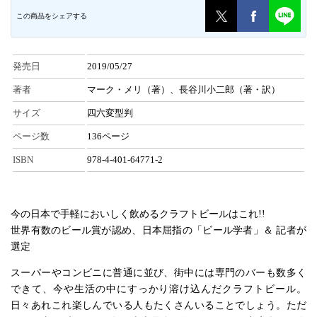
この商品をシェアする
発売日
2019/05/27
著者
マーク・メリ（著）、長谷川小二郎（著・訳）
サイズ
四六変型判
ページ数
136ページ
ISBN
978-4-401-64771-2
今の日本で手軽においしく飲めるクラフトビールはこれ!!
世界有数のビール賞が認め、日本屈指の「ビール学者」＆ 記者が
選定
スーパーやコンビニに普通に並び、街中には専門のバーも数多く
できて、今や生活の中にすっかり溶け込んだクラフトビール。
日々あれこれ楽しんでいる人もたくさんいることでしょう。ただ