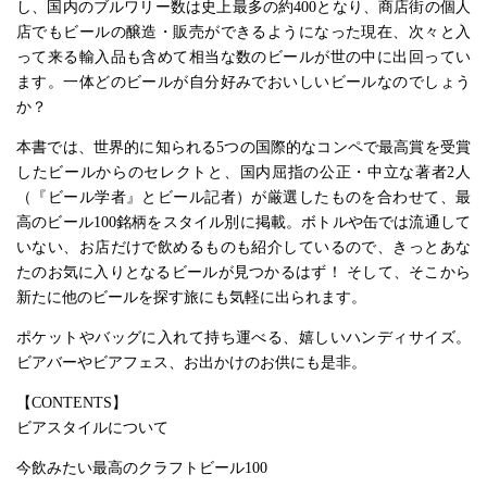
し、国内のブルワリー数は史上最多の約400となり、商店街の個人
店でもビールの醸造・販売ができるようになった現在、次々と入
って来る輸入品も含めて相当な数のビールが世の中に出回ってい
ます。一体どのビールが自分好みでおいしいビールなのでしょう
か？
本書では、世界的に知られる5つの国際的なコンペで最高賞を受賞
したビールからのセレクトと、国内屈指の公正・中立な著者2人
（『ビール学者』とビール記者）が厳選したものを合わせて、最
高のビール100銘柄をスタイル別に掲載。ボトルや缶では流通して
いない、お店だけで飲めるものも紹介しているので、きっとあな
たのお気に入りとなるビールが見つかるはず！ そして、そこから
新たに他のビールを探す旅にも気軽に出られます。
ポケットやバッグに入れて持ち運べる、嬉しいハンディサイズ。
ビアバーやビアフェス、お出かけのお供にも是非。
【CONTENTS】
ビアスタイルについて
今飲みたい最高のクラフトビール100