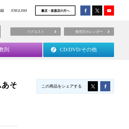
登録
ENGLISH
書店・楽器店の方へ
リクエスト
発売日カレンダー
教則
CD/DVD/
その他
ムあそ
この商品をシェアする