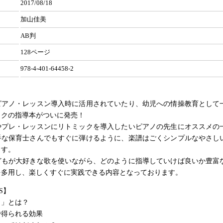
2017/08/18
加山佳美
AB判
128ページ
978-4-401-64458-2
ピアノ・レッスン導入時に活用されていたり、幼児への情操教育として
ックの指導本がついに発売！
やプレ・レッスンにリトミックを導入したいピアノの先生にオススメの
手な保育士さんでもすぐに弾けるように、楽譜はごくシンプルなやさし
ます。
どもが大好きな歌を使いながら、どのように指導していけば良いか豊富
を多用し、楽しくすぐに実践できる内容となっております。
S】
ク」とは？
で得られる効果