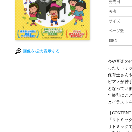
発売日
著者
サイズ
ページ数
ISBN
画像を拡大表示する
今や音楽の
ったリトミ
保育士さん
ピアノが苦
となってい
年齢別にこ
とイラスト
【CONTENT
「リトミッ
リトミック