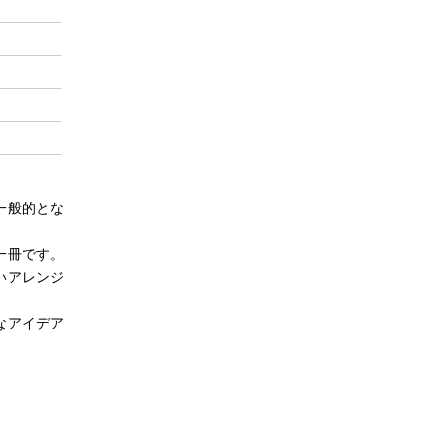
一般的とな
一冊です。
いアレンジ
なアイデア