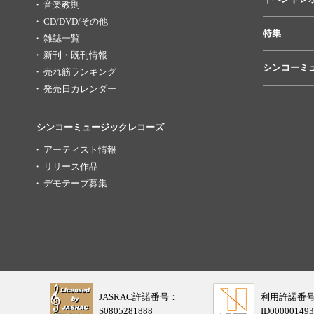
音楽教則
CD/DVD/その他
特集
雑誌一覧
新刊・既刊情報
シンコーミ
売れ筋ランキング
発売日カレンダー
シンコーミュージックレコーズ
アーティスト情報
リリース作品
デモテープ募集
JASRAC許諾番号：
利用許諾番
S0805281888
ID000001493