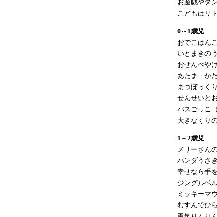
お遊戯やダ
こどもはリト
0～1歳児
おでこはん
いとまきの
おせんべや
あたま・か
まつぼっく
せんせいと
バスごっこ
大きなくり
1～2歳児
メリーさん
パンダうさ
幸せなら手
ジングルベ
ミッキーマ
むすんでひ
勇気りんり