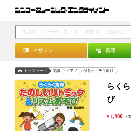
マガジン
書籍
トップページ
楽譜
ピアノ
保育士／先生向け
らくら
び
1,980
¥
（本