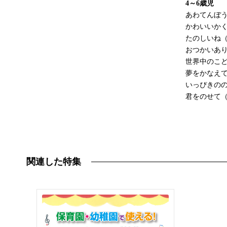
4～6歳児
あわてんぼ
かわいいか
たのしいね
おつかいあ
世界中のこ
夢をかなえ
いっぴきの
君をのせて
関連した特集