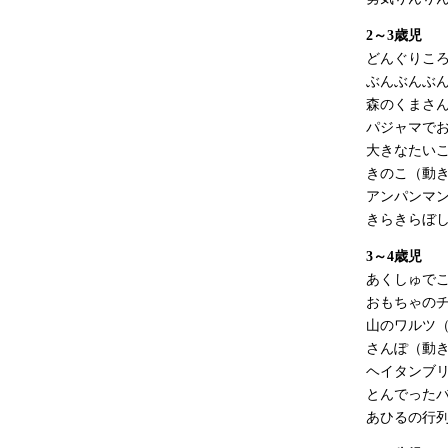
2～3歳児
どんぐりこ
ぶんぶんぶ
森のくまさ
パジャマで
大きなたい
きのこ（動
アンパンマ
きらきらぼ
3～4歳児
あくしゅで
おもちゃの
山のワルツ
さんぽ（動
ヘイタンブ
とんでった
あひるの行