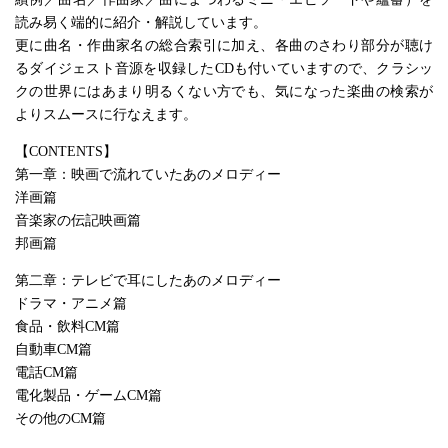
読み易く端的に紹介・解説しています。
更に曲名・作曲家名の総合索引に加え、各曲のさわり部分が聴け
るダイジェスト音源を収録したCDも付いていますので、クラシッ
クの世界にはあまり明るくない方でも、気になった楽曲の検索が
よりスムースに行なえます。
【CONTENTS】
第一章：映画で流れていたあのメロディー
洋画篇
音楽家の伝記映画篇
邦画篇
第二章：テレビで耳にしたあのメロディー
ドラマ・アニメ篇
食品・飲料CM篇
自動車CM篇
電話CM篇
電化製品・ゲームCM篇
その他のCM篇