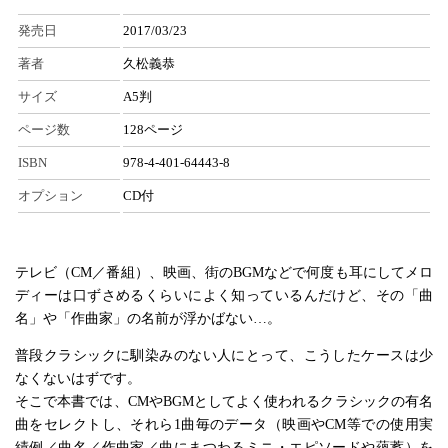
発売日
2017/03/23
著者
久松義恭
サイズ
A5判
ページ数
128ページ
ISBN
978-4-401-64443-8
オプション
CD付
テレビ（CM／番組）、映画、街のBGMなどで何度も耳にしてメロ
ディーは口ずさめるくらいによく知っているんだけど、その「曲
名」や「作曲家」の名前が浮かばない…。
普段クラシックに馴染みのない人にとって、こうしたケースは少
なくないはずです。
そこで本書では、CMやBGMとしてよく使われるクラシックの有名
曲をセレクトし、それら1曲毎のデータ（映画やCM等での使用実
績例／曲名／作曲家／曲にまつわるミニ・エピソードや蘊蓄）を