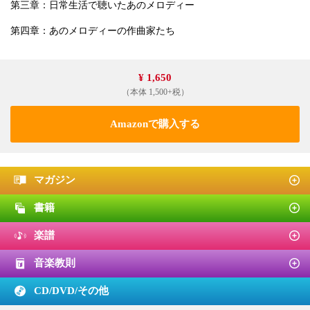
第三章：日常生活で聴いたあのメロディー
第四章：あのメロディーの作曲家たち
¥ 1,650
（本体 1,500+税）
Amazonで購入する
マガジン
書籍
楽譜
音楽教則
CD/DVD/
その他