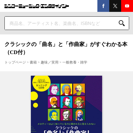
クラシックの「曲名」と「作曲家」がすぐわかる本
（CD付）
トップページ
>
書籍
>
趣味／実用
>
一般教養・雑学