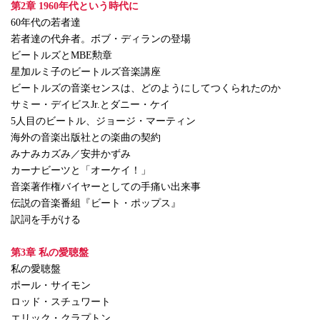
第2章 1960年代という時代に
60年代の若者達
若者達の代弁者。ボブ・ディランの登場
ビートルズとMBE勲章
星加ルミ子のビートルズ音楽講座
ビートルズの音楽センスは、どのようにしてつくられたのか
サミー・デイビスJr.とダニー・ケイ
5人目のビートル、ジョージ・マーティン
海外の音楽出版社との楽曲の契約
みナみカズみ／安井かずみ
カーナビーツと「オーケイ！」
音楽著作権バイヤーとしての手痛い出来事
伝説の音楽番組『ビート・ポップス』
訳詞を手がける
第3章 私の愛聴盤
私の愛聴盤
ポール・サイモン
ロッド・スチュワート
エリック・クラプトン