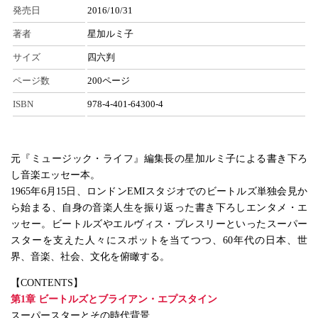
発売日
2016/10/31
著者
星加ルミ子
サイズ
四六判
ページ数
200ページ
ISBN
978-4-401-64300-4
元『ミュージック・ライフ』編集長の星加ルミ子による書き下ろ
し音楽エッセー本。
1965年6月15日、ロンドンEMIスタジオでのビートルズ単独会見か
ら始まる、自身の音楽人生を振り返った書き下ろしエンタメ・エ
ッセー。ビートルズやエルヴィス・プレスリーといったスーパー
スターを支えた人々にスポットを当てつつ、60年代の日本、世
界、音楽、社会、文化を俯瞰する。
【CONTENTS】
第1章 ビートルズとブライアン・エプスタイン
スーパースターとその時代背景