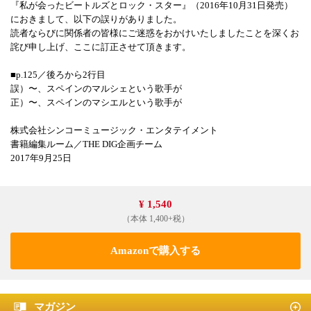
『私が会ったビートルズとロック・スター』（2016年10月31日発売）
におきまして、以下の誤りがありました。
読者ならびに関係者の皆様にご迷惑をおかけいたしましたことを深くお
詫び申し上げ、ここに訂正させて頂きます。
■p.125／後ろから2行目
誤）〜、スペインのマルシェという歌手が
正）〜、スペインのマシエルという歌手が
株式会社シンコーミュージック・エンタテイメント
書籍編集ルーム／THE DIG企画チーム
2017年9月25日
¥ 1,540
（本体 1,400+税）
Amazonで購入する
マガジン