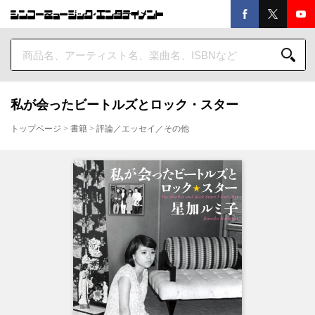
私が会ったビートルズとロック・スター
トップページ
>
書籍
>
評論／エッセイ／その他