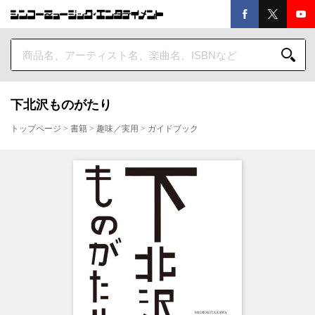
下北沢ものがたり
トップページ
>
書籍
>
趣味／実用
>
ガイドブック