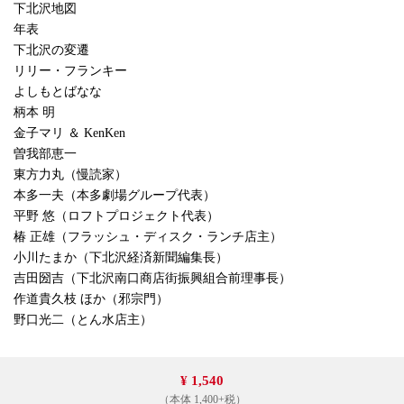
下北沢地図
年表
下北沢の変遷
リリー・フランキー
よしもとばなな
柄本 明
金子マリ ＆ KenKen
曽我部恵一
東方力丸（慢読家）
本多一夫（本多劇場グループ代表）
平野 悠（ロフトプロジェクト代表）
椿 正雄（フラッシュ・ディスク・ランチ店主）
小川たまか（下北沢経済新聞編集長）
吉田圀吉（下北沢南口商店街振興組合前理事長）
作道貴久枝 ほか（邪宗門）
野口光二（とん水店主）
¥ 1,540
（本体 1,400+税）