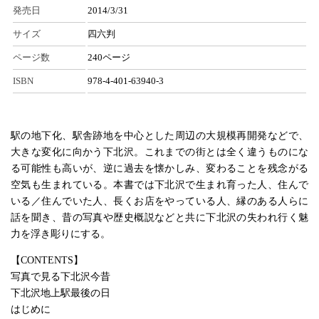
発売日
2014/3/31
サイズ
四六判
ページ数
240ページ
ISBN
978-4-401-63940-3
駅の地下化、駅舎跡地を中心とした周辺の大規模再開発などで、
大きな変化に向かう下北沢。これまでの街とは全く違うものにな
る可能性も高いが、逆に過去を懐かしみ、変わることを残念がる
空気も生まれている。本書では下北沢で生まれ育った人、住んで
いる／住んでいた人、長くお店をやっている人、縁のある人らに
話を聞き、昔の写真や歴史概説などと共に下北沢の失われ行く魅
力を浮き彫りにする。
【CONTENTS】
写真で見る下北沢今昔
下北沢地上駅最後の日
はじめに