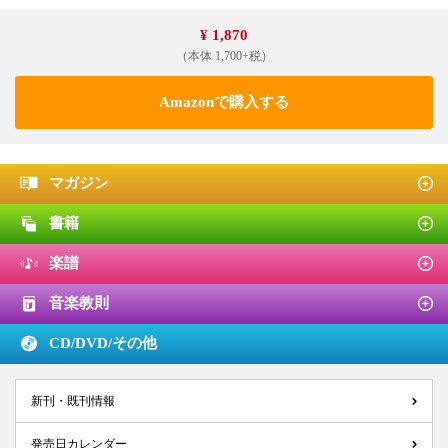
¥ 1,870
（本体 1,700+税）
Amazonで購入する
マガジン
書籍
楽譜
音楽教則
CD/DVD/
その他
新刊・既刊情報
発売日カレンダー