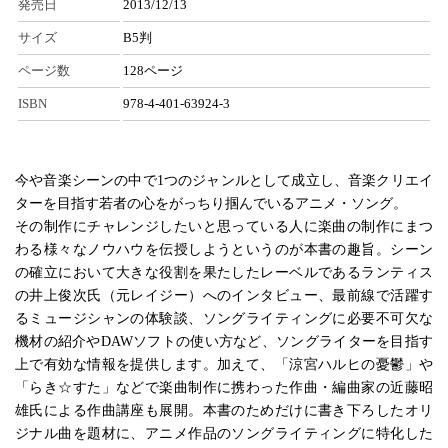
発売日
2013/12/13
サイズ
B5判
ページ数
128ページ
ISBN
978-4-401-63924-3
今や音楽シーンの中で1つのジャンルとして成立し、音楽クリエイ
ターを目指す若者の心をがっちり掴んでいるアニメ・ソング。
その制作にチャレンジしたいと思っている人に楽曲の制作にまつ
わる様々なノウハウを伝授しようというのが本書の趣旨。シーン
の確立において大きな役割を果たしたレーベルであるランティス
の井上俊次氏（元レイジー）へのインタビュー、最前線で活躍す
るミュージシャンの体験談、ソングライティングに必要不可欠な
機材の紹介やDAWソフトの使い方など、ソングライターを目指す
上で有効な情報を提供します。加えて、「涼宮ハルヒの憂鬱」や
「らき☆すた」などで楽曲制作に携わった作曲・編曲家の近藤昭
雄氏による作曲講座も展開。本書のためだけに書き下ろしたオリ
ジナル曲を題材に、アニメ作品のソングライティングに特化した