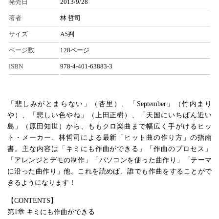
発売日
2013/9/28
著者
林 哲司
サイズ
A5判
ページ数
128ページ
ISBN
978-4-401-63883-3
「悲しみがとまらない」（杏里）、「September」（竹内まり
や）、「悲しい色やね」（上田正樹）、「天国にいちばん近い
島」（原田知世）から、ももクロ楽曲まで幅広く手がけるヒッ
ト・メーカー、林哲司による最新「ヒット曲の作り方」の指南
書。主な内容は「キミにも作曲ができる」「作曲のプロセス」
「アレンジとデモの制作」「パソコンを使った曲作り」「テーマ
に沿った曲作り」他。これを読めば、誰でも作曲をすることがで
きるようになります！
【CONTENTS】
第1章 キミにも作曲ができる