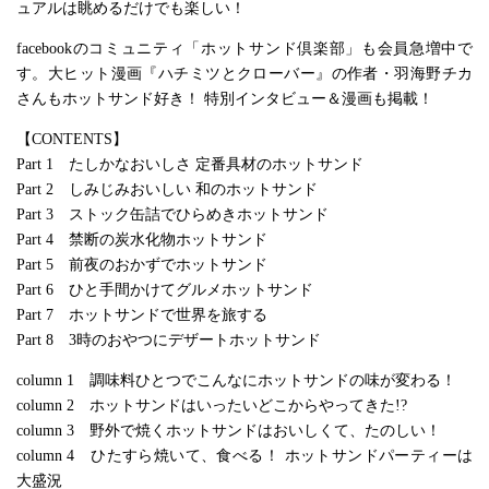
ュアルは眺めるだけでも楽しい！
facebookのコミュニティ「ホットサンド倶楽部」も会員急増中で
す。大ヒット漫画『ハチミツとクローバー』の作者・羽海野チカ
さんもホットサンド好き！ 特別インタビュー＆漫画も掲載！
【CONTENTS】
Part 1 たしかなおいしさ 定番具材のホットサンド
Part 2 しみじみおいしい 和のホットサンド
Part 3 ストック缶詰でひらめきホットサンド
Part 4 禁断の炭水化物ホットサンド
Part 5 前夜のおかずでホットサンド
Part 6 ひと手間かけてグルメホットサンド
Part 7 ホットサンドで世界を旅する
Part 8 3時のおやつにデザートホットサンド
column 1 調味料ひとつでこんなにホットサンドの味が変わる！
column 2 ホットサンドはいったいどこからやってきた!?
column 3 野外で焼くホットサンドはおいしくて、たのしい！
column 4 ひたすら焼いて、食べる！ ホットサンドパーティーは
大盛況