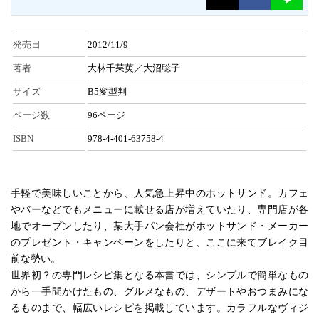
発売日
2012/11/9
著者
大林千茱萸／大沼聡子
サイズ
B5変型判
ページ数
96ページ
ISBN
978-4-401-63758-4
手軽で美味しいことから、人気急上昇中のホットサンド。カフェ
やバーなどでもメニューに載せる店が増えていたり、専門店が各
地でオープンしたり、某大手パン会社がホットサンド・メーカー
のプレゼント・キャンペーンをしたりと、ここに来てブレイク目
前な勢い。
世界初？の専門レシピ集となる本書では、シンプルで簡単なもの
から一手間かけたもの、グルメなもの、デザートやおつまみにな
るものまで、幅広いレシピを掲載しています。カラフルなヴィジ