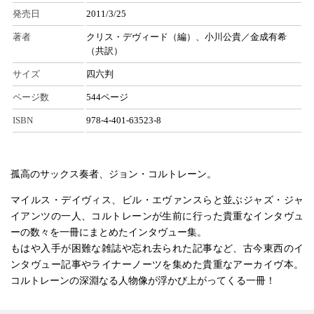
発売日
2011/3/25
著者
クリス・デヴィード（編）、小川公貴／金成有希
（共訳）
サイズ
四六判
ページ数
544ページ
ISBN
978-4-401-63523-8
孤高のサックス奏者、ジョン・コルトレーン。
マイルス・デイヴィス、ビル・エヴァンスらと並ぶジャズ・ジャ
イアンツの一人、コルトレーンが生前に行った貴重なインタヴュ
ーの数々を一冊にまとめたインタヴュー集。
もはや入手が困難な雑誌や忘れ去られた記事など、古今東西のイ
ンタヴュー記事やライナーノーツを集めた貴重なアーカイヴ本。
コルトレーンの深淵なる人物像が浮かび上がってくる一冊！