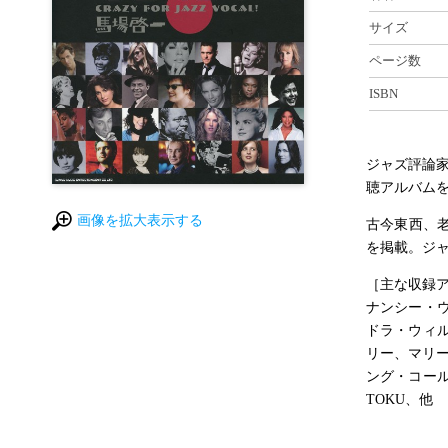
サイズ
ページ数
ISBN
ジャズ評論家
聴アルバム
画像を拡大表示する
古今東西、老
を掲載。ジャ
［主な収録
ナンシー・
ドラ・ウィ
リー、マリー
ング・コー
TOKU、他