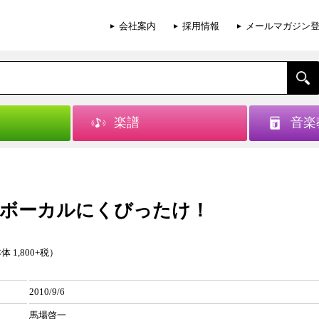
会社案内
採用情報
メールマガジン
楽譜
音楽
ボーカルにくびったけ！
体 1,800+税）
2010/9/6
馬場啓一