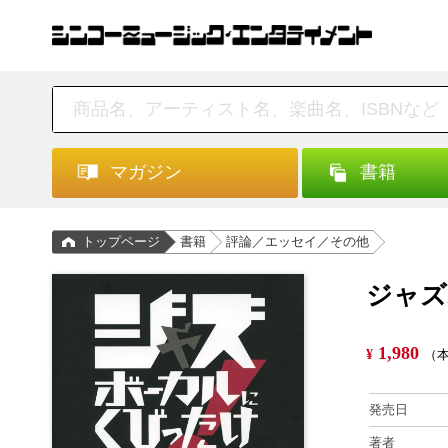
マガジン
書籍
トップページ
書籍
評論／エッセイ／その他
ジャズ
1,980
¥
（本
発売日
著者