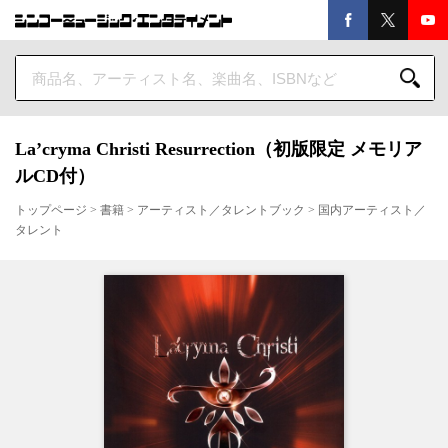
La’cryma Christi Resurrection（初版限定 メモリア
ルCD付）
トップページ
>
書籍
>
アーティスト／タレントブック
>
国内アーティスト／
タレント