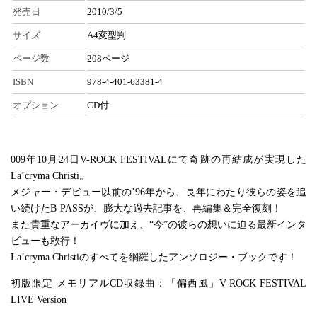
発売日
2010/3/5
サイズ
A4変型判
ページ数
208ページ
ISBN
978-4-401-63381-4
オプション
CD付
009年10月24日V-ROCK FESTIVALにて奇跡の再結成が実現した
La’cryma Christi。
メジャー・デビュー以前の’96年から、長年にわたり彼らの姿を追
い続けたB-PASSが、膨大な過去記事を、再編集＆完全復刻！
また貴重なアーカイヴに加え、“今”の彼らの想いに迫る最新インタ
ビューも敢行！
La’cryma Christiのすべてを網羅したアンソロジー・ブックです！
初版限定 メモリアルCD収録曲：「偏西風」V-ROCK FESTIVAL
LIVE Version