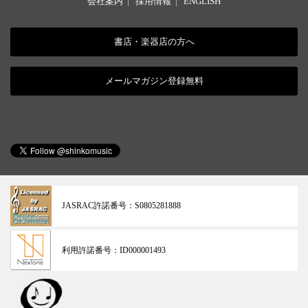
会社案内
|
採用情報
|
ENGLISH
書店・楽器店の方へ
メールマガジン登録無料
JASRAC許諾番号：
S0805281888
利用許諾番号：
ID000001493