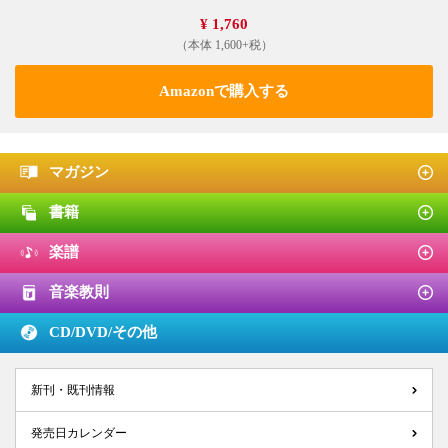
¥ 1,760
（本体 1,600+税）
Amazonで購入する
マガジン
書籍
楽譜
音楽教則
CD/DVD/
その他
新刊・既刊情報
発売日カレンダー