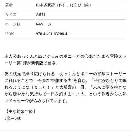
著者
山本多夏詩（作）、はらひ（絵）
サイズ
AB判
ページ数
64ページ
ISBN
978-4-401-63208-4
主人公あっくんとぬいぐるみのポニーとの心あたたまる冒険スト
ーリー第1弾が新装版で登場。
夜の枕元で繰り広げられる、あっくんとポニーの冒険ストーリー
に触れることで、子供の“空想する力”を育む。「子供がひとりで眠
れるようになりました！」と大反響の一冊。「未来に夢を抱きな
がら穏やかな気持ちで一日を終えますよう」という作者からの熱
いメッセージが込められています。
【主な対象年齢】
3歳～8歳