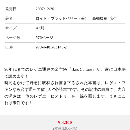
発売日
2007/12/20
著者
ロイド・ブラッドベリー（著）、高橋瑞穂（訳）
サイズ
A5判
ページ数
576ページ
ISBN
978-4-401-63145-2
90年代までのレゲエ通史の金字塔『Bass Culture』が、遂に日本語
で読めます！
時間をかけて丹念に取材され書き下ろされた本書は、レゲエ・フ
ァンなら必ず通って欲しい“必読本”です。その記述の面白さ、内容
の深さは、他のレゲエ・ヒストリーを一線を画します。まさにこ
れは事件です！
¥ 3,300
（本体 3,000+税）