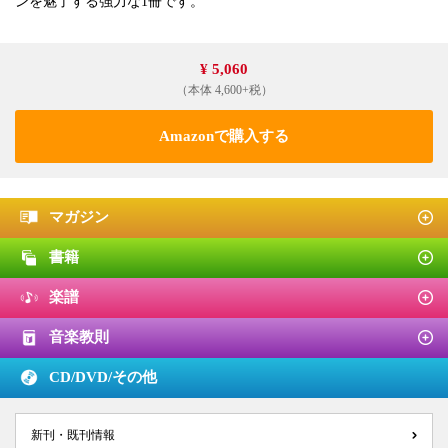
ンを魅了する強力な1冊です。
¥ 5,060
（本体 4,600+税）
Amazonで購入する
マガジン
書籍
楽譜
音楽教則
CD/DVD/
その他
新刊・既刊情報