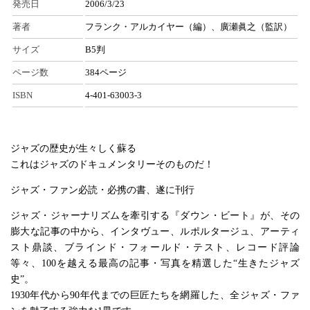
発売日
2006/3/23
著者
フランク・アルカイヤー（編）、廣瀬眞之（監訳）
サイズ
B5判
ページ数
384ページ
ISBN
4-401-63003-3
ジャズの歴史が生々しく蘇る
これはジャズのドキュメンタリーそのものだ！
ジャズ・ファン必読・必携の書、遂に刊行
ジャズ・ジャーナリズムを牽引する『ダウン・ビート』が、その
膨大な記事の中から、インタヴュー、ルポルタージュ、アーティ
スト鼎談、ブラインド・フォールド・テスト、レコード評論
等々、100を越える最高の記事・写真を精選した“生きたジャズ
史”。
1930年代から90年代までの巨匠たちを網羅した、全ジャズ・ファ