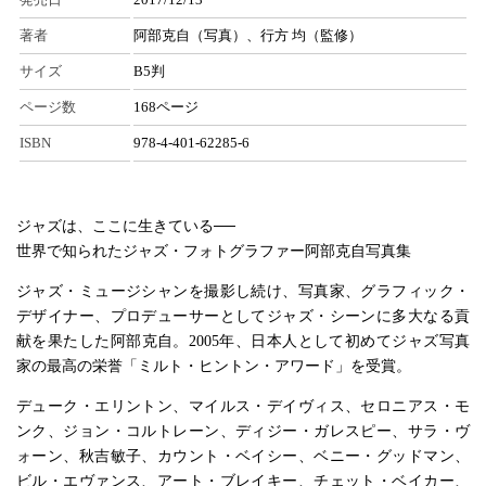
著者
阿部克自（写真）、行方 均（監修）
サイズ
B5判
ページ数
168ページ
ISBN
978-4-401-62285-6
ジャズは、ここに生きている──
世界で知られたジャズ・フォトグラファー阿部克自写真集
ジャズ・ミュージシャンを撮影し続け、写真家、グラフィック・
デザイナー、プロデューサーとしてジャズ・シーンに多大なる貢
献を果たした阿部克自。2005年、日本人として初めてジャズ写真
家の最高の栄誉「ミルト・ヒントン・アワード」を受賞。
デューク・エリントン、マイルス・デイヴィス、セロニアス・モ
ンク、ジョン・コルトレーン、ディジー・ガレスピー、サラ・ヴ
ォーン、秋吉敏子、カウント・ベイシー、ベニー・グッドマン、
ビル・エヴァンス、アート・ブレイキー、チェット・ベイカー、