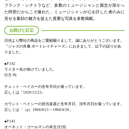
フランク・シナトラなど、多数のミュージシャンと親交が深かっ
た阿部だからこそ撮れた、ミュージシャンが心を許した者のみに
見せる素顔の魅力を捉えた貴重な写真を多数掲載。
お詫びと訂正
日頃より弊社の商品をご愛顧賜りまして、誠にありがとうございます。
『ジャズの肖像 ポートレイチャーズ』におきまして、以下の誤りがあ
りました。
●P.142
ライター名が抜けていました。
行方 均
チェット・ベイカーの生年月日が違っています。
正しくは「1929/12/23」
カウント・ベイシーの担当楽器と生年月日、没年月日が違っています。
正しくは「（p）1904/8/21～1984/4/26」
●P.145
オーネット・コールマンの本文2行目