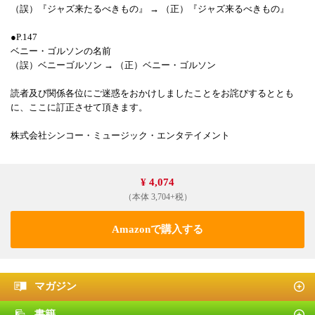
（誤）『ジャズ来たるべきもの』 → （正）『ジャズ来るべきもの』
●P.147
ベニー・ゴルソンの名前
（誤）ベニーゴルソン → （正）ベニー・ゴルソン
読者及び関係各位にご迷惑をおかけしましたことをお詫びするととも
に、ここに訂正させて頂きます。
株式会社シンコー・ミュージック・エンタテイメント
¥ 4,074
（本体 3,704+税）
Amazonで購入する
マガジン
書籍