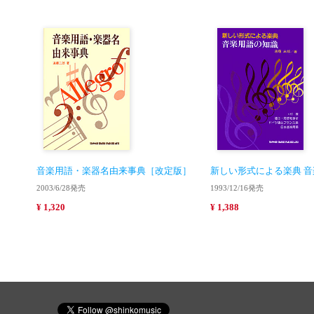
音楽用語・楽器名由来事典［改定版］
新しい形式による楽典 
2003/6/28発売
1993/12/16発売
¥ 1,320
¥ 1,388