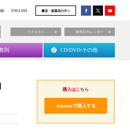
登録
ENGLISH
書店・楽器店の方へ
リクエスト
発売日カレンダー
教則
CD/DVD/
その他
］
購入はこちら
Amazonで購入する