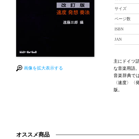
サイズ
ページ数
ISBN
JAN
主にドイツ
画像を拡大表示する
な音楽用語
音楽辞典で
〈速度〉〈
版。
オススメ商品