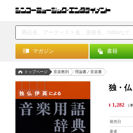
マガジン
書籍
トップページ
音楽教則
理論書／音楽書
独・仏
1,282
¥
（本
発売日
著者