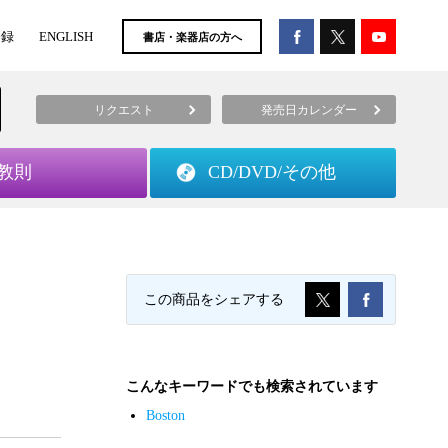
登録
ENGLISH
書店・楽器店の方へ
リクエスト
発売日カレンダー
教則
CD/DVD/
その他
この商品をシェアする
こんなキーワードでも検索されています
Boston