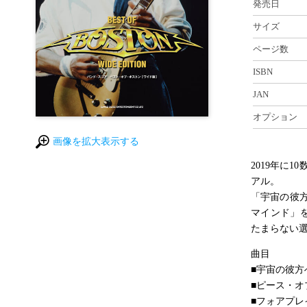
発売日
サイズ
ページ数
ISBN
JAN
オプション
画像を拡大表示する
2019年に
アル。
「宇宙の彼
マインド」
たまらない
曲目
■宇宙の彼方
■ピース・オ
■フォアプレ