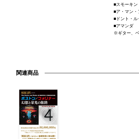
■スモーキン
■ア・マン・
■ドント・ル
■アマンダ
※ギター、ベ
関連商品