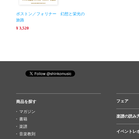
ボストン／フォリナー 幻想と栄光の
旅路
¥ 3,520
フェア
商品を探す
マガジン
楽譜の読み
書籍
楽譜
イベントレ
音楽教則