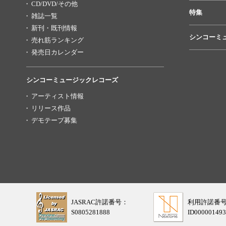
CD/DVD/その他
特集
雑誌一覧
新刊・既刊情報
シンコーミ
売れ筋ランキング
発売日カレンダー
シンコーミュージックレコーズ
アーティスト情報
リリース作品
デモテープ募集
JASRAC許諾番号：
利用許諾番
S0805281888
ID000001493