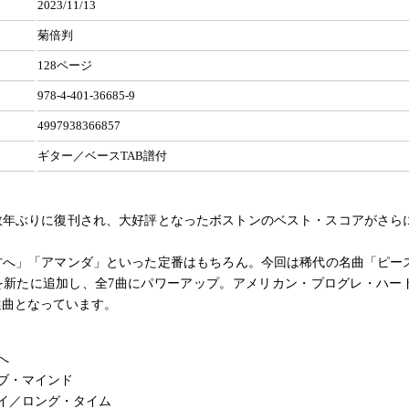
2023/11/13
菊倍判
128ページ
978-4-401-36685-9
4997938366857
ギター／ベースTAB譜付
10数年ぶりに復刊され、大好評となったボストンのベスト・スコアがさら
方へ」「アマンダ」といった定番はもちろん。今回は稀代の名曲「ピー
を新たに追加し、全7曲にパワーアップ。アメリカン・プログレ・ハー
選曲となっています。
へ
ブ・マインド
イ／ロング・タイム