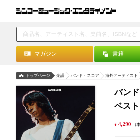
マガジン
書籍
トップページ
楽譜
バンド・スコア
海外アーティスト
バンド
ベスト
4,290
¥
（本