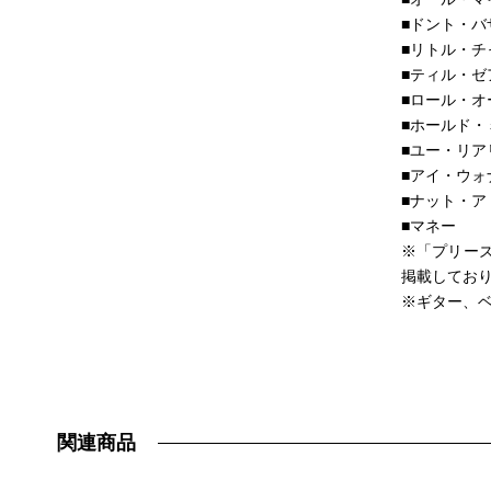
■ドント・バ
■リトル・チ
■ティル・ゼ
■ロール・オ
■ホールド・
■ユー・リ
■アイ・ウォ
■ナット・ア
■マネー
※「プリー
掲載してお
※ギター、ベ
関連商品