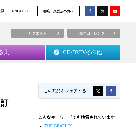
登録
ENGLISH
書店・楽器店の方へ
リクエスト
発売日カレンダー
教則
CD/DVD/
その他
この商品をシェアする
改訂
こんなキーワードでも検索されています
THE BEATLES