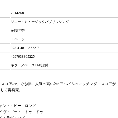
2014/9/8
ソニー・ミュージックパブリッシング
A4変型判
80ページ
978-4-401-36522-7
4997938365225
ギター／ベースTAB譜付
・スコアの中でも特に人気の高い2ndアルバムのマッチング・スコアが
えして再発売。
ォント・ビー・ロング
イヴ・ゴット・トゥ・ドゥ
イ・ラヴィング