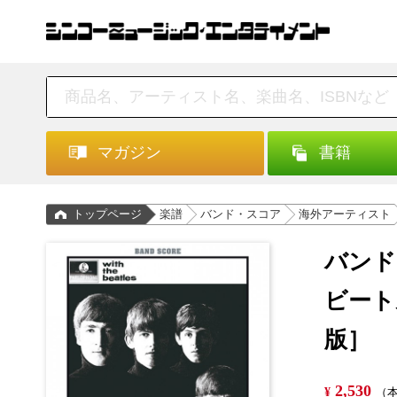
マガジン
書籍
トップページ
楽譜
バンド・スコア
海外アーティスト
バンド
ビート
版］
2,530
¥
（本